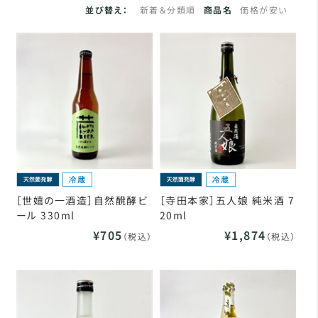
並び替え：
新着＆分類順
商品名
価格が安い
［世嬉の一酒造］自然醗酵ビ
［寺田本家］五人娘 純米酒 7
ール 330ml
20ml
¥705
¥1,874
（税込）
（税込）