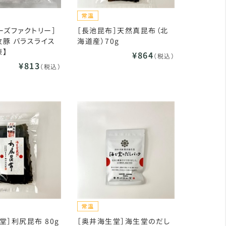
ーズファクトリー］
［長池昆布］天然真昆布（北
豚 バラスライス
海道産）70g
凍】
¥864
（税込）
¥813
（税込）
堂］利尻昆布 80g
［奥井海生堂］海生堂のだし