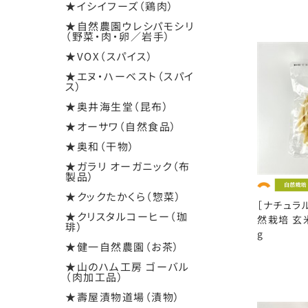
★イシイフーズ（鶏肉）
★自然農園ウレシパモシリ
（野菜・肉・卵／岩手）
★VOX（スパイス）
★エヌ・ハーベスト（スパイ
ス）
★奥井海生堂（昆布）
★オーサワ（自然食品）
★奥和（干物）
★ガラリ オーガニック（布
製品）
★クックたかくら（惣菜）
［ナチュラ
★クリスタルコーヒー（珈
然栽培 玄
琲）
g
★健一自然農園（お茶）
★山のハム工房 ゴーバル
（肉加工品）
★壽屋漬物道場（漬物）