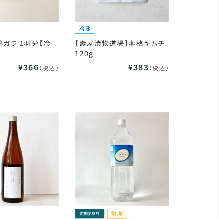
鶏ガラ 1羽分【冷
［壽屋漬物道場］本格キムチ
120g
¥366
¥383
（税込）
（税込）