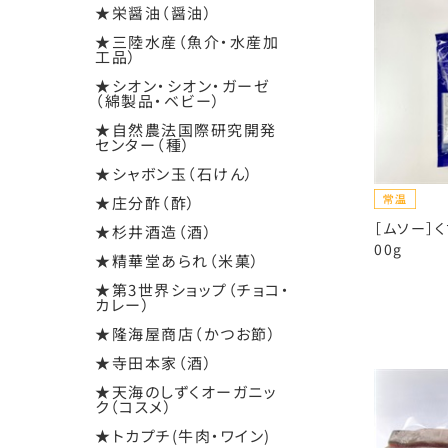
★栄醤油（醤油）
★三陸水産（魚介・水産加
工品）
★シオン・シオン・ガーゼ
（綿製品・ベビー）
★自然農法国際研究開発
センター（種）
★シャボン玉（石けん）
★庄分酢（酢）
［ムソー］
★杉井酒造（酒）
00g
★精華堂あられ（米菓）
★第3世界ショップ（チョコ・
カレー）
★隆海屋商店（かつお節）
★寺田本家（酒）
★天海のしずくオーガニッ
ク（コスメ）
★トカプチ(牛肉・ワイン)