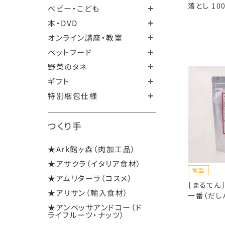
落とし 10
ベビー・こども
本・DVD
オンライン講座・教室
ペットフード
野菜のタネ
ギフト
特別梱包仕様
つくり手
★Ark館ヶ森（肉加工品）
★アサクラ（イタリア食材）
★アムリターラ（コスメ）
［まるてん
★アリサン（輸入食材）
一番（だしパ
★アンベッサアンドコー（ド
ライフルーツ・ナッツ）