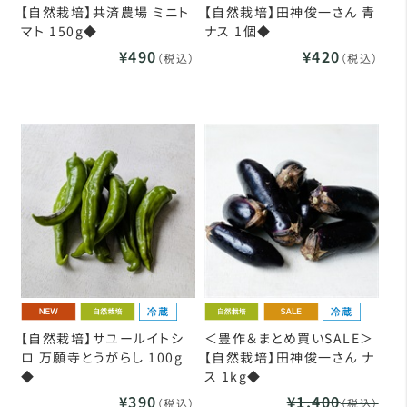
【自然栽培】共済農場 ミニト
【自然栽培】田神俊一さん 青
マト 150g◆
ナス 1個◆
¥490
¥420
（税込）
（税込）
【自然栽培】サユールイトシ
＜豊作＆まとめ買いSALE＞
ロ 万願寺とうがらし 100g
【自然栽培】田神俊一さん ナ
◆
ス 1kg◆
¥390
¥1,400
（税込）
（税込）