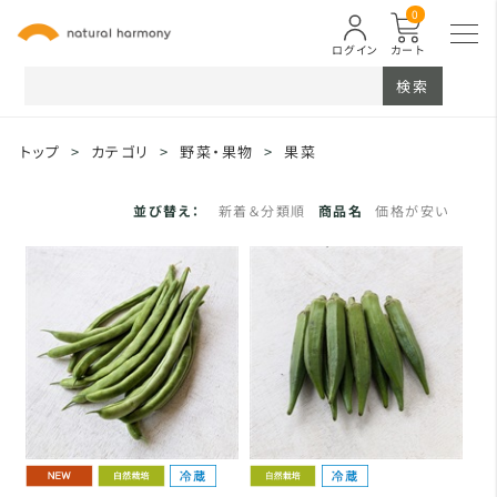
0
ログイン
カート
検索
トップ
>
カテゴリ
>
野菜・果物
>
果菜
並び替え：
新着＆分類順
商品名
価格が安い