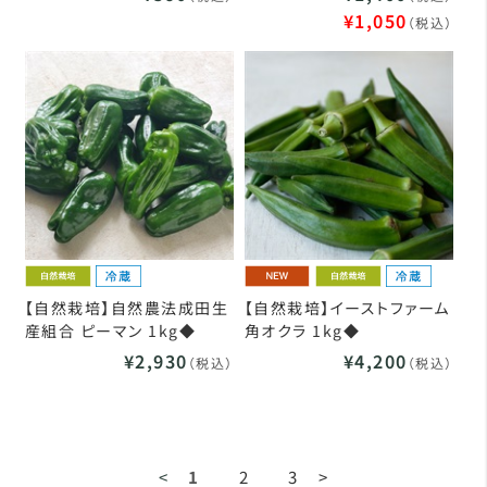
¥1,050
（税込）
【自然栽培】自然農法成田生
【自然栽培】イーストファーム
産組合 ピーマン 1kg◆
角オクラ 1kg◆
¥2,930
¥4,200
（税込）
（税込）
<
1
2
3
>