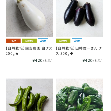
【自然栽培】國吉農園 白ナス
【自然栽培】田神俊一さん ナ
200g★
ス 300g◆
¥420
¥420
（税込）
（税込）