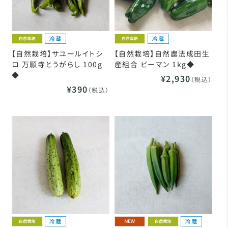
【自然栽培】サユールイトシ
【自然栽培】自然農法成田生
ロ 万願寺とうがらし 100g
産組合 ピーマン 1kg◆
◆
¥2,930
（税込）
¥390
（税込）