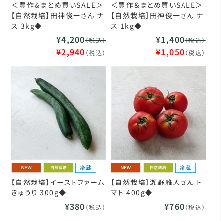
＜豊作＆まとめ買いSALE＞
＜豊作＆まとめ買いSALE＞
【自然栽培】田神俊一さん ナ
【自然栽培】田神俊一さん ナ
ス 3kg◆
ス 1kg◆
¥4,200
¥1,400
（税込）
（税込）
¥2,940
¥1,050
（税込）
（税込）
【自然栽培】イーストファーム
【自然栽培】瀬野雅人さん ト
きゅうり 300g◆
マト 400g◆
¥380
¥760
（税込）
（税込）