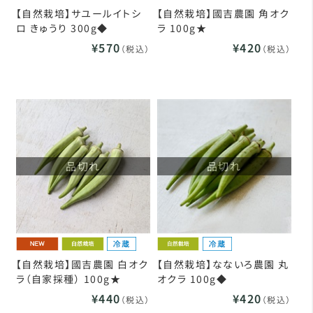
【自然栽培】サユールイトシ
【自然栽培】國吉農園 角オク
ロ きゅうり 300g◆
ラ 100g★
¥570
¥420
（税込）
（税込）
品切れ
品切れ
【自然栽培】國吉農園 白オク
【自然栽培】なないろ農園 丸
ラ（自家採種） 100g★
オクラ 100g◆
¥440
¥420
（税込）
（税込）