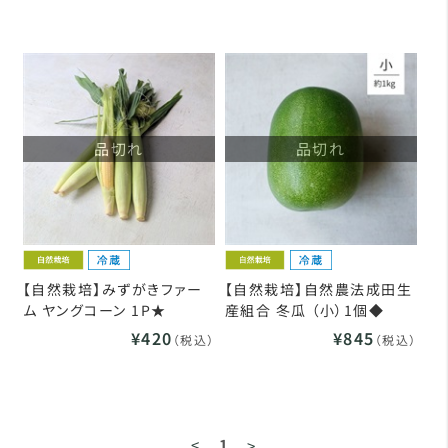
品切れ
品切れ
【自然栽培】みずがきファー
【自然栽培】自然農法成田生
ム ヤングコーン 1P★
産組合 冬瓜 （小）1個◆
¥420
¥845
（税込）
（税込）
<
1
>