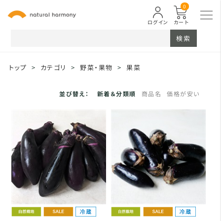
0
ログイン
カート
検索
トップ
>
カテゴリ
>
野菜・果物
>
果菜
並び替え：
新着＆分類順
商品名
価格が安い