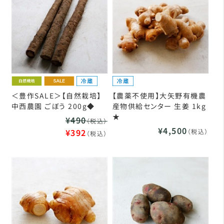
＜豊作SALE＞【自然栽培】
【農薬不使用】大矢野有機農
中西農園 ごぼう 200g◆
産物供給センター 生姜 1kg
★
¥490
（税込）
¥4,500
¥392
（税込）
（税込）