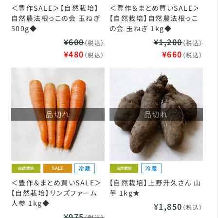
＜豊作SALE＞【自然栽培】
＜豊作＆まとめ買いSALE＞
自然農法根っこの会 玉ねぎ
【自然栽培】自然農法根っこ
500g◆
の会 玉ねぎ 1kg◆
¥600
¥1,200
（税込）
（税込）
¥480
¥660
（税込）
（税込）
品切れ
品切れ
＜豊作＆まとめ買いSALE＞
【自然栽培】上野升久さん 山
【自然栽培】サンズファーム
芋 1kg★
人参 1kg◆
¥1,850
（税込）
¥975
（税込）