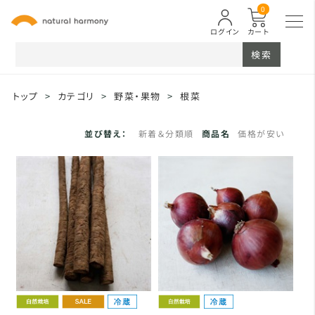
0
ログイン
カート
検索
トップ
>
カテゴリ
>
野菜・果物
>
根菜
並び替え：
新着＆分類順
商品名
価格が安い