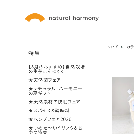
トップ
>
カ
特集
【8月のおすすめ】自然栽培
の生芋こんにゃく
★天然菌フェア
★ナチュラル・ハーモニー
の夏ギフト
★天然素材の快眠フェア
★スパイス＆調味料
★ヘンプフェア2026
★つめた～いドリンク＆お
やつ特集