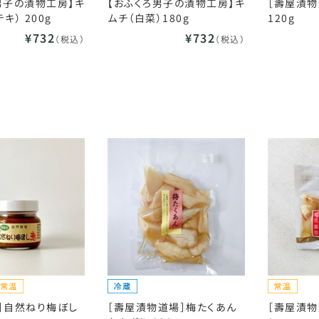
男子の漬物工房】キ
【おふくろ男子の漬物工房】キ
［壽屋漬物
キ） 200g
ムチ（白菜）180g
120g
¥732
¥732
（税込）
（税込）
］自然ねり梅ぼし
［壽屋漬物道場］梅たくあん
［壽屋漬物