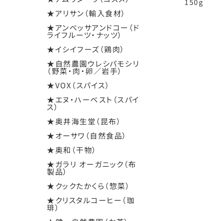
150g
★アリサン（輸入食材）
★アンベッサアンドコー（ド
ライフルーツ・ナッツ）
★イシイフーズ（鶏肉）
★自然農園ウレシパモシリ
（野菜・肉・卵／岩手）
★VOX（スパイス）
★エヌ・ハーベスト（スパイ
ス）
★奥井海生堂（昆布）
★オーサワ（自然食品）
★奥和（干物）
★ガラリ オーガニック（布
製品）
★クックたかくら（惣菜）
★クリスタルコーヒー（珈
琲）