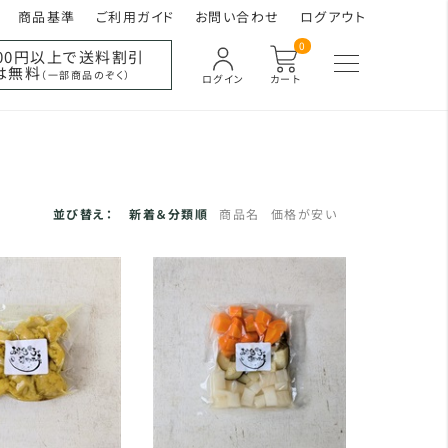
商品基準
ご利用ガイド
お問い合わせ
ログアウト
0
000円以上で送料割引
は無料
（一部商品のぞく）
ログイン
カート
並び替え：
新着＆分類順
商品名
価格が安い