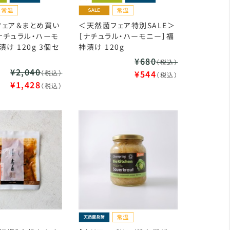
フェア＆まとめ買い
＜天然菌フェア特別SALE＞
［ナチュラル・ハーモ
［ナチュラル・ハーモニー］福
け 120g 3個セ
神漬け 120g
¥680
（税込）
¥2,040
¥544
（税込）
（税込）
¥1,428
（税込）