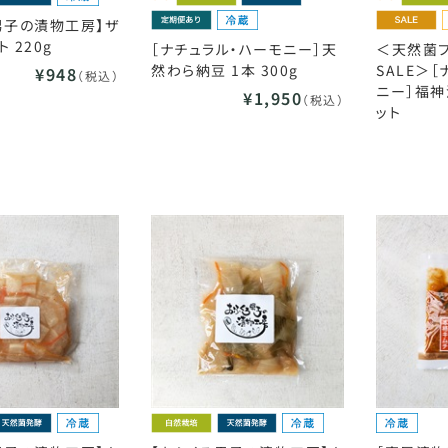
男子の漬物工房】ザ
 220g
［ナチュラル・ハーモニー］天
＜天然菌
然わら納豆 1本 300g
SALE＞
¥948
（税込）
ニー］福神漬
¥1,950
（税込）
ット