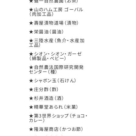
★健一自然農園（お茶）
★山のハム工房 ゴーバル
（肉加工品）
★壽屋漬物道場（漬物）
★栄醤油（醤油）
★三陸水産（魚介・水産加
工品）
★シオン・シオン・ガーゼ
（綿製品・ベビー）
★自然農法国際研究開発
センター（種）
★シャボン玉（石けん）
★庄分酢（酢）
★杉井酒造（酒）
★精華堂あられ（米菓）
★第3世界ショップ（チョコ・
カレー）
★隆海屋商店（かつお節）