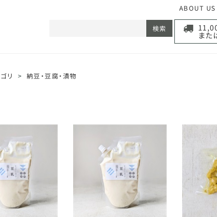
ABOUT US
11,
検索
また
テゴリ
>
納豆・豆腐・漬物