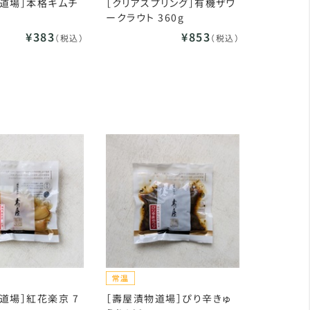
道場］本格キムチ
［クリアスプリング］有機ザワ
ークラウト 360g
¥383
¥853
（税込）
（税込）
道場］紅花楽京 7
［壽屋漬物道場］ぴり辛きゅ