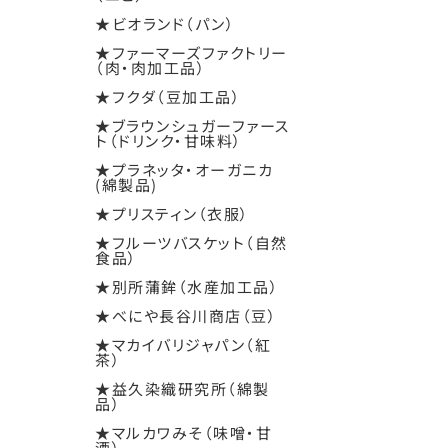
★ビオランド（パン）
★ファーマーズファクトリー
（肉・肉加工品）
★フクダ（豆加工品）
★ブラウンシュガーファース
ト（ドリンク・甘味料）
★プラネッタ・オーガニカ
(綿製品)
★プリスティン（衣服）
★フルーツバスケット（自然
食品）
★別所蒲鉾（水産加工品）
★べにや長谷川商店（豆）
★マカイバリジャパン（紅
茶）
★益久染織研究所（綿製
品）
★マルカワみそ（味噌・甘
酒）