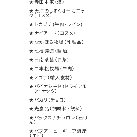
★寺田本家（酒）
★天海のしずくオーガニッ
ク（コスメ）
★トカプチ(牛肉・ワイン)
★ナイアード（コスメ）
★なかほら牧場（乳製品）
★七福醸造（醤油）
★日南茶藝（お茶）
★二本松牧場（牛肉）
★ノヴァ（輸入食材）
★バイオシード（ドライフル
ーツ・ナッツ）
★パカリ（チョコ）
★光食品（調味料・飲料）
★パックスナチュロン（石け
ん）
★パプアニューギニア海産
（エビ）