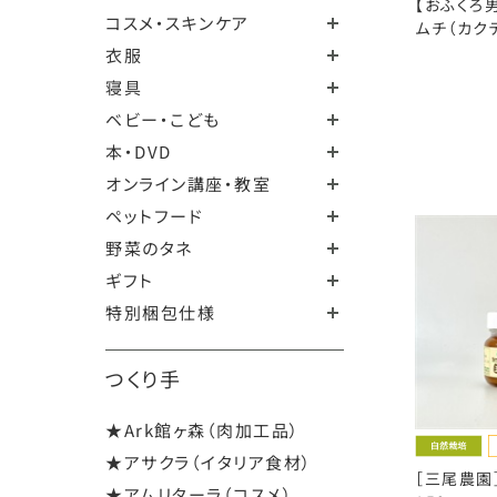
【おふくろ
コスメ・スキンケア
ムチ（カクテ
衣服
寝具
ベビー・こども
本・DVD
オンライン講座・教室
ペットフード
野菜のタネ
ギフト
特別梱包仕様
つくり手
★Ark館ヶ森（肉加工品）
★アサクラ（イタリア食材）
［三尾農園
★アムリターラ（コスメ）