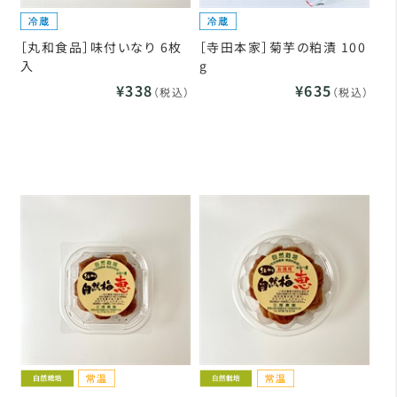
［丸和食品］味付いなり 6枚
［寺田本家］菊芋の粕漬 100
入
g
¥338
¥635
（税込）
（税込）