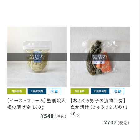
品切れ
品切れ
［イーストファーム］聖護院大
【おふくろ男子の漬物工房】
根の漬け物 160g
ぬか漬け（きゅうり＆人参）1
40g
¥548
（税込）
¥732
（税込）