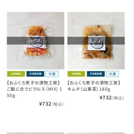
品切れ
品切れ
【おふくろ男子の漬物工房】
【おふくろ男子の漬物工房】
ご飯に合うピクルス（MIX) 1
キムチ（山東菜）180g
50g
¥732
（税込）
¥732
（税込）