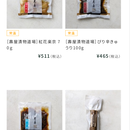
［壽屋漬物道場］紅花楽京 7
［壽屋漬物道場］ぴり辛きゅ
0ｇ
うり100g
¥511
¥465
（税込）
（税込）