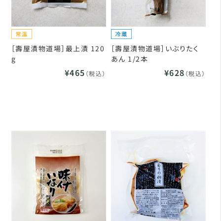
［壽屋漬物道場］最上漬 120
［壽屋漬物道場］いぶりたく
g
あん 1/2本
¥465
¥628
（税込）
（税込）