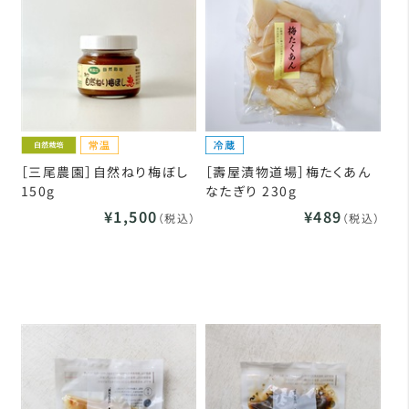
［三尾農園］自然ねり梅ぼし
［壽屋漬物道場］梅たくあん
150g
なたぎり 230g
¥1,500
¥489
（税込）
（税込）