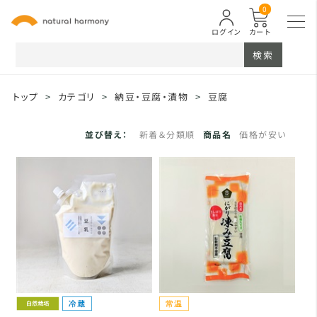
0
ログイン
カート
検索
トップ
>
カテゴリ
>
納豆・豆腐・漬物
>
豆腐
並び替え：
新着＆分類順
商品名
価格が安い