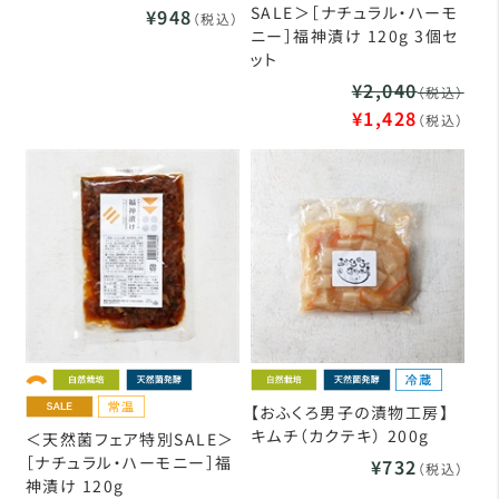
SALE＞［ナチュラル・ハーモ
¥948
（税込）
ニー］福神漬け 120g 3個セ
ット
¥2,040
（税込）
¥1,428
（税込）
【おふくろ男子の漬物工房】
キムチ（カクテキ） 200g
＜天然菌フェア特別SALE＞
［ナチュラル・ハーモニー］福
¥732
（税込）
神漬け 120g