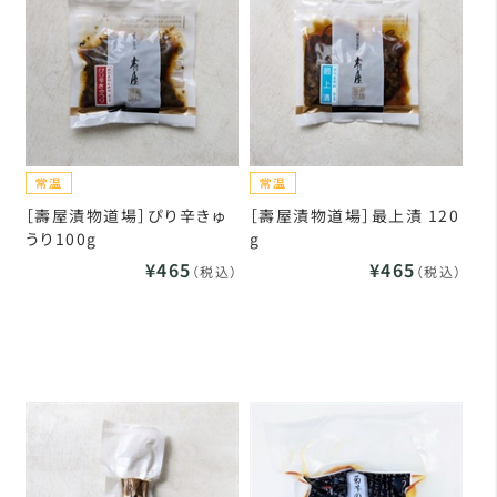
［壽屋漬物道場］ぴり辛きゅ
［壽屋漬物道場］最上漬 120
うり100g
g
¥465
¥465
（税込）
（税込）