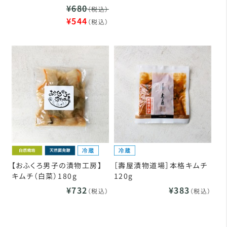
¥680
（税込）
¥544
（税込）
【おふくろ男子の漬物工房】
［壽屋漬物道場］本格キムチ
キムチ（白菜）180g
120g
¥732
¥383
（税込）
（税込）