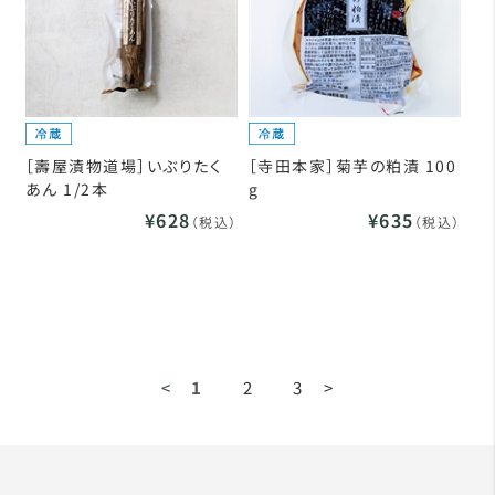
［壽屋漬物道場］いぶりたく
［寺田本家］菊芋の粕漬 100
あん 1/2本
g
¥628
¥635
（税込）
（税込）
<
1
2
3
>