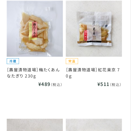
［壽屋漬物道場］梅たくあん
［壽屋漬物道場］紅花楽京 7
なたぎり 230g
0ｇ
¥489
¥511
（税込）
（税込）