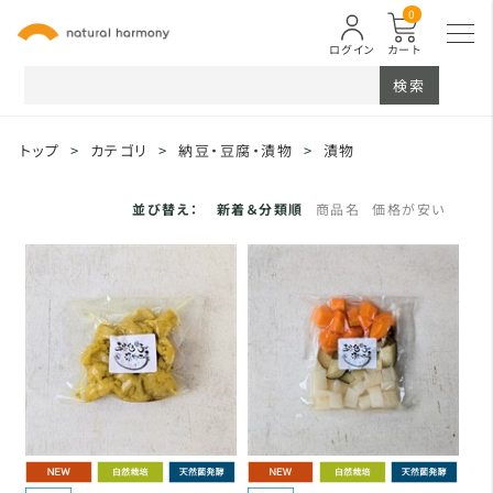
0
ログイン
カート
検索
トップ
>
カテゴリ
>
納豆・豆腐・漬物
>
漬物
並び替え：
新着＆分類順
商品名
価格が安い