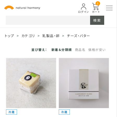
0
ログイン
カート
検索
トップ
>
カテゴリ
>
乳製品・卵
>
チーズ・バター
並び替え：
新着＆分類順
商品名
価格が安い