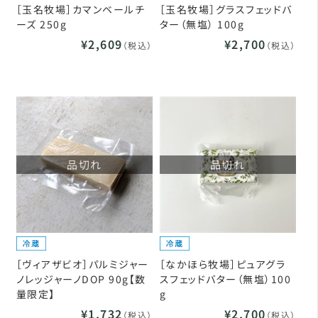
［玉名牧場］カマンベールチ
［玉名牧場］グラスフェッドバ
ーズ 250g
ター（無塩） 100g
¥2,609
¥2,700
（税込）
（税込）
品切れ
品切れ
［ヴィアザビオ］パルミジャー
［なかほら牧場］ピュアグラ
ノレッジャーノDOP 90g【数
スフェッドバター（無塩）100
量限定】
g
¥1,732
¥2,700
（税込）
（税込）