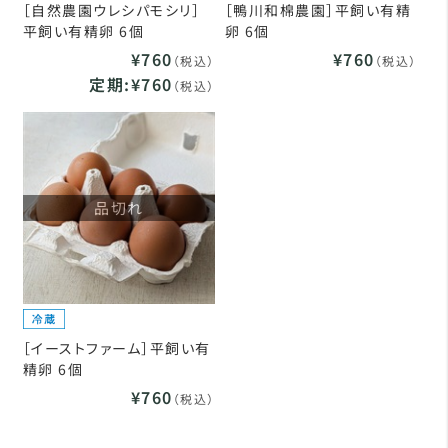
［自然農園ウレシパモシリ］
［鴨川和棉農園］平飼い有精
平飼い有精卵 6個
卵 6個
¥760
¥760
（税込）
（税込）
定期:¥760
（税込）
品切れ
［イーストファーム］平飼い有
精卵 6個
¥760
（税込）