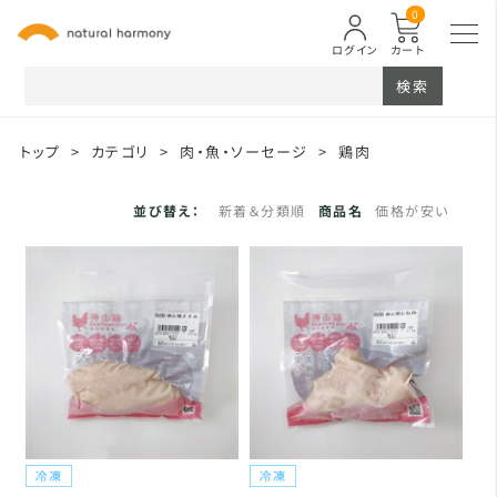
0
ログイン
カート
検索
トップ
>
カテゴリ
>
肉・魚・ソーセージ
>
鶏肉
並び替え：
新着＆分類順
商品名
価格が安い