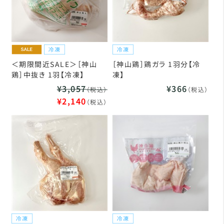
＜期限間近SALE＞［神山
［神山鶏］鶏ガラ 1羽分【冷
鶏］中抜き 1羽【冷凍】
凍】
¥3,057
¥366
（税込）
（税込）
¥2,140
（税込）