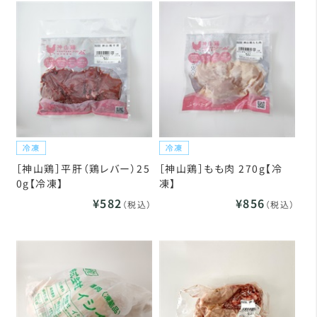
［神山鶏］平肝（鶏レバー）25
［神山鶏］もも肉 270g【冷
0g【冷凍】
凍】
¥582
¥856
（税込）
（税込）