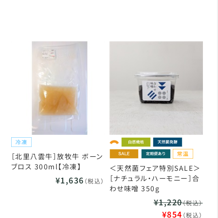
［北里八雲牛］放牧牛 ボーン
ブロス 300ml【冷凍】
＜天然菌フェア特別SALE＞
［ナチュラル・ハーモニー］合
¥1,636
（税込）
わせ味噌 350g
¥1,220
（税込）
¥854
（税込）