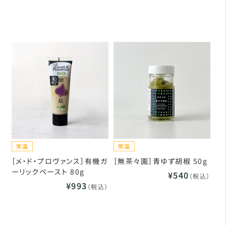
［メ・ド・プロヴァンス］有機ガ
［無茶々園］青ゆず胡椒 50g
ーリックペースト 80g
¥540
（税込）
¥993
（税込）