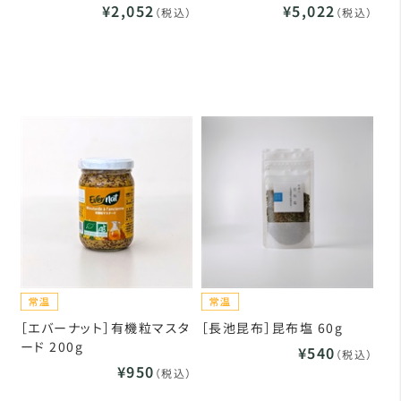
¥2,052
¥5,022
（税込）
（税込）
［エバーナット］有機粒マスタ
［長池昆布］昆布塩 60g
ード 200g
¥540
（税込）
¥950
（税込）