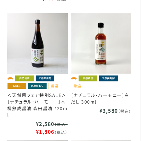
＜天然菌フェア特別SALE＞
［ナチュラル・ハーモニー］白
［ナチュラル・ハーモニー］木
だし 300ml
桶熟成醤油 森田醤油 720m
¥3,580
（税込）
l
¥2,580
（税込）
¥1,806
（税込）