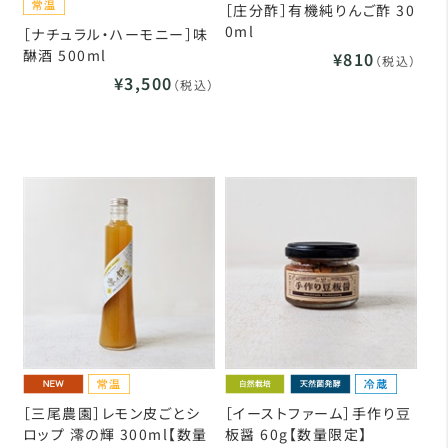
［庄分酢］有機純りんご酢 30
0ml
［ナチュラル・ハーモニー］味
醂酒 500ml
¥810
（税込）
¥3,500
（税込）
［三尾農園］レモン皮ごとシ
［イーストファーム］手作り豆
ロップ 澪の輝 300ml【数量
板醤 60g【数量限定】