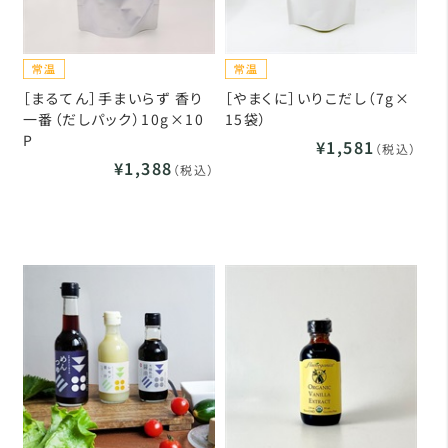
［まるてん］手まいらず 香り
［やまくに］いりこだし（7g×
一番（だしパック）10g×10
15袋）
P
¥1,581
（税込）
¥1,388
（税込）