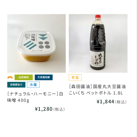
［森田醤油］国産丸大豆醤油
こいくち ペットボトル 1.8L
［ナチュラル・ハーモニー］白
味噌 400g
¥1,844
（税込）
¥1,280
（税込）