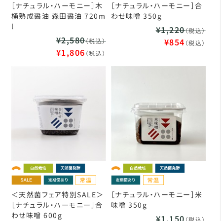
［ナチュラル・ハーモニー］木
［ナチュラル・ハーモニー］合
桶熟成醤油 森田醤油 720m
わせ味噌 350g
l
¥1,220
（税込）
¥2,580
¥854
（税込）
（税込）
¥1,806
（税込）
＜天然菌フェア特別SALE＞
［ナチュラル・ハーモニー］米
［ナチュラル・ハーモニー］合
味噌 350g
わせ味噌 600g
¥1,150
（税込）