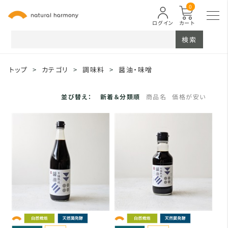
0
ログイン
カート
検索
トップ
>
カテゴリ
>
調味料
>
醤油・味噌
並び替え：
新着＆分類順
商品名
価格が安い