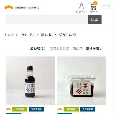
0
ログイン
カート
検索
トップ
>
カテゴリ
>
調味料
>
醤油・味噌
並び替え：
新着＆分類順
商品名
価格が安い