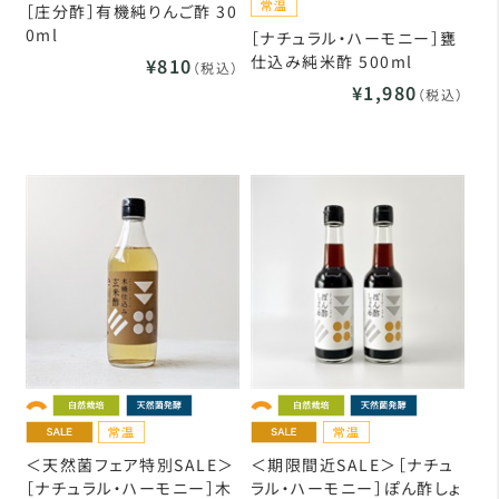
［庄分酢］有機純りんご酢 30
0ml
［ナチュラル・ハーモニー］甕
仕込み純米酢 500ml
¥810
（税込）
¥1,980
（税込）
＜天然菌フェア特別SALE＞
＜期限間近SALE＞［ナチュ
［ナチュラル・ハーモニー］木
ラル・ハーモニー］ぽん酢しょ