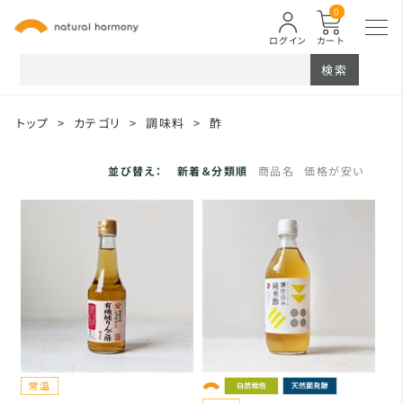
0
ログイン
カート
検索
トップ
>
カテゴリ
>
調味料
>
酢
並び替え：
新着＆分類順
商品名
価格が安い