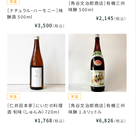
［角谷文治郎商店］有機三州
味醂 500ml
［ナチュラル・ハーモニー］味
醂酒 500ml
¥2,145
（税込）
¥3,500
（税込）
［仁井田本家］にいだの料理
［角谷文治郎商店］有機三州
酒 旬味（しゅんみ）720ml
味醂 1.8リットル
¥1,768
¥6,826
（税込）
（税込）