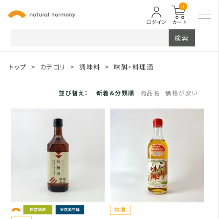
0
ログイン
カート
検索
トップ
>
カテゴリ
>
調味料
>
味醂・料理酒
並び替え：
新着＆分類順
商品名
価格が安い