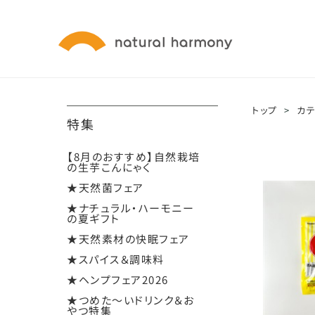
トップ
>
カ
特集
【8月のおすすめ】自然栽培
の生芋こんにゃく
★天然菌フェア
★ナチュラル・ハーモニー
の夏ギフト
★天然素材の快眠フェア
★スパイス＆調味料
★ヘンプフェア2026
★つめた～いドリンク＆お
やつ特集