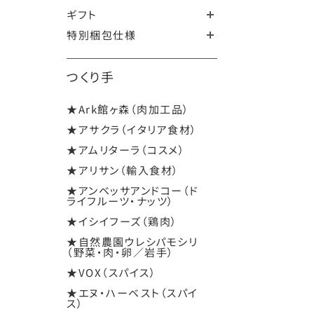
ギフト
特別梱包仕様
つくり手
★Ark館ヶ森（肉加工品）
★アサクラ（イタリア食材）
★アムリターラ（コスメ）
★アリサン（輸入食材）
★アンベッサアンドコー（ド
ライフルーツ・ナッツ）
★イシイフーズ（鶏肉）
★自然農園ウレシパモシリ
（野菜・肉・卵／岩手）
★VOX（スパイス）
★エヌ・ハーベスト（スパイ
ス）