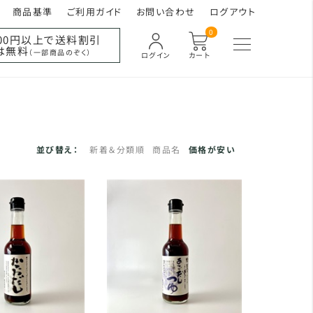
商品基準
ご利用ガイド
お問い合わせ
ログアウト
0
000円以上で送料割引
は無料
（一部商品のぞく）
ログイン
カート
並び替え：
新着＆分類順
商品名
価格が安い