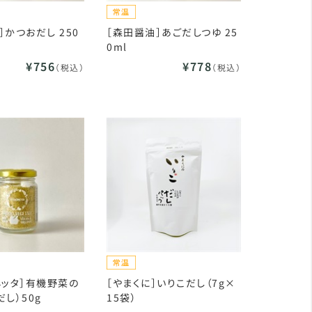
］かつおだし 250
［森田醤油］あごだしつゆ 25
0ml
¥756
¥778
（税込）
（税込）
ネッタ］有機野菜の
［やまくに］いりこだし（7g×
だし）50g
15袋）