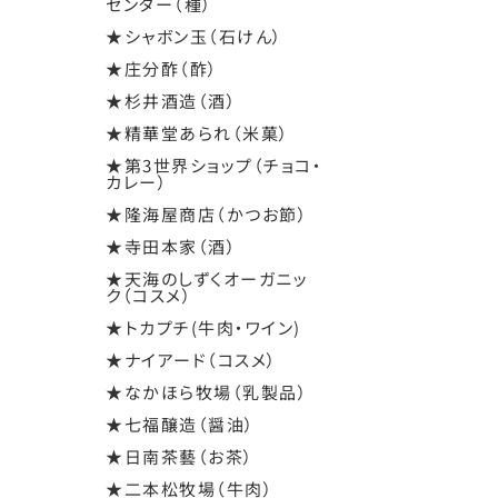
センター（種）
★シャボン玉（石けん）
★庄分酢（酢）
★杉井酒造（酒）
★精華堂あられ（米菓）
★第3世界ショップ（チョコ・
カレー）
★隆海屋商店（かつお節）
★寺田本家（酒）
★天海のしずくオーガニッ
ク（コスメ）
★トカプチ(牛肉・ワイン)
★ナイアード（コスメ）
★なかほら牧場（乳製品）
★七福醸造（醤油）
★日南茶藝（お茶）
★二本松牧場（牛肉）