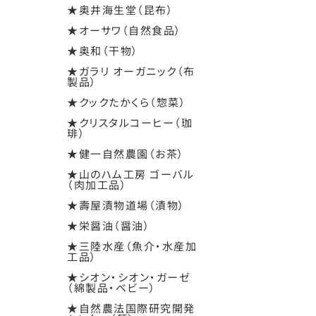
★奥井海生堂（昆布）
★オーサワ（自然食品）
★奥和（干物）
★ガラリ オーガニック（布
製品）
★クックたかくら（惣菜）
★クリスタルコーヒー（珈
琲）
★健一自然農園（お茶）
★山のハム工房 ゴーバル
（肉加工品）
★壽屋漬物道場（漬物）
★栄醤油（醤油）
★三陸水産（魚介・水産加
工品）
★シオン・シオン・ガーゼ
（綿製品・ベビー）
★自然農法国際研究開発