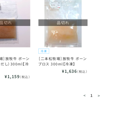
品切れ
品切れ
場］放牧牛 ボーン
［二本松牧場］放牧牛 ボーン
だし）300ml【冷
ブロス 300ml【冷凍】
¥1,636
（税込）
¥1,159
（税込）
<
1
>