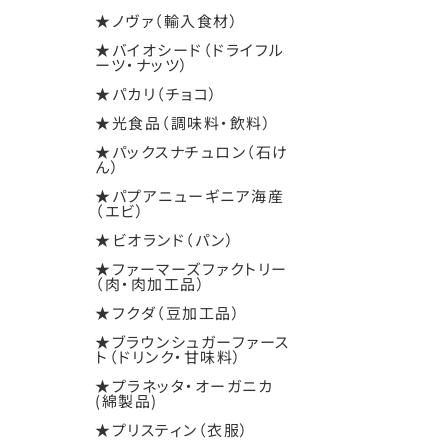
★ノヴァ（輸入食材）
★バイオシード（ドライフル
ーツ・ナッツ）
★パカリ（チョコ）
★光食品（調味料・飲料）
★パックスナチュロン（石け
ん）
★パプアニューギニア海産
（エビ）
★ビオランド（パン）
★ファーマーズファクトリー
（肉・肉加工品）
★フクダ（豆加工品）
★ブラウンシュガーファース
ト（ドリンク・甘味料）
★プラネッタ・オーガニカ
(綿製品)
★プリスティン（衣服）