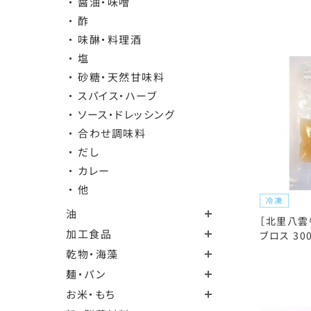
・ 醤油・味噌
・ 酢
・ 味醂・料理酒
・ 塩
・ 砂糖・天然甘味料
・ スパイス・ハーブ
・ ソース・ドレッシング
・ 合わせ調味料
・ だし
・ カレー
・ 他
油
［北里八雲
加工食品
ブロス 30
乾物・海藻
麺・パン
お米・もち