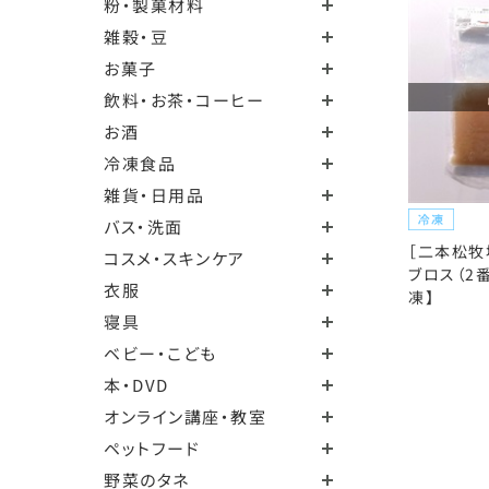
粉・製菓材料
雑穀・豆
お菓子
飲料・お茶・コーヒー
お酒
冷凍食品
雑貨・日用品
バス・洗面
［二本松牧
コスメ・スキンケア
ブロス（2番
衣服
凍】
寝具
ベビー・こども
本・DVD
オンライン講座・教室
ペットフード
野菜のタネ