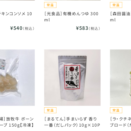
チキンコンソメ 10
［光食品］有機めんつゆ 300
［森田醤油
ml
ml
¥540
¥583
（税込）
（税込）
場］放牧牛 ボーン
［まるてん］手まいらず 香り
［ラ・クチ
ブ 150g【冷凍】
一番（だしパック）10g×10P
ブロード（