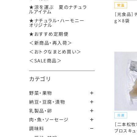
★涼を運ぶ 夏のナチュラ
ルアイテム
［光食品］
★ナチュラル・ハーモニー
g×8袋
オリジナル
★おすすめ定期便
＜新商品・再入荷＞
＜おトクなまとめ買い＞
＜SALE商品＞
カテゴリ
野菜・果物
納豆・豆腐・漬物
乳製品・卵
肉・魚・ソーセージ
［二本松牧
調味料
ブロスキュー