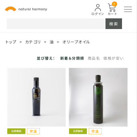
0
ログイン
カート
検索
トップ
>
カテゴリ
>
油
>
オリーブオイル
並び替え：
新着＆分類順
商品名
価格が安い