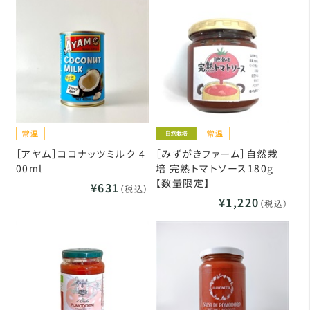
［アヤム］ココナッツミルク 4
［みずがきファーム］自然栽
00ml
培 完熟トマトソース180g
【数量限定】
¥631
（税込）
¥1,220
（税込）