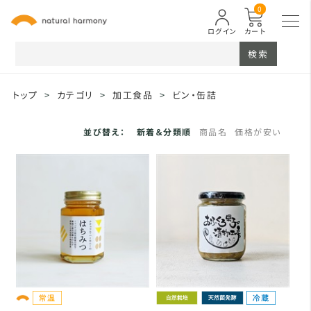
0
ログイン
カート
検索
トップ
>
カテゴリ
>
加工食品
>
ビン・缶詰
並び替え：
新着＆分類順
商品名
価格が安い