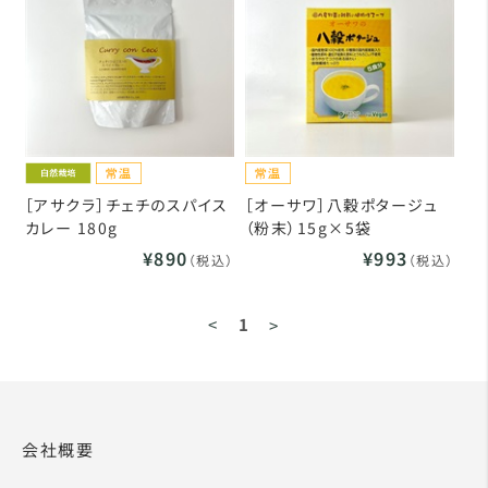
［アサクラ］チェチのスパイス
［オーサワ］八穀ポタージュ
カレー 180g
（粉末）15g×5袋
¥890
¥993
（税込）
（税込）
<
1
>
会社概要