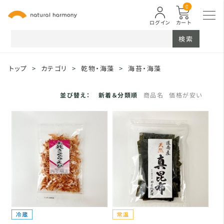
0
ログイン
カート
検索
トップ
>
カテゴリ
>
乾物・海藻
>
海苔・海藻
並び替え：
新着＆分類順
商品名
価格が安い