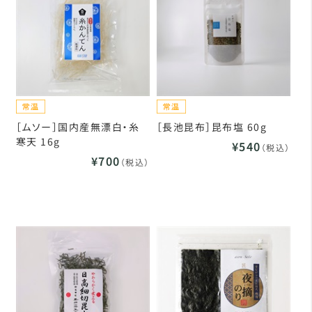
［ムソー］国内産無漂白・糸
［長池昆布］昆布塩 60g
寒天 16g
¥540
（税込）
¥700
（税込）