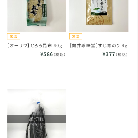
［オーサワ］とろろ昆布 40g
［向井珍味堂］すじ青のり 4g
¥586
¥377
（税込）
（税込）
品切れ