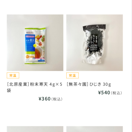
［北原産業］粉末寒天 4g×5
［無茶々園］ひじき 30g
袋
¥540
（税込）
¥360
（税込）