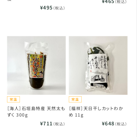
¥465
（税込）
¥495
（税込）
［海人］石垣島特産 天然太も
［福祥］天日干しカットわか
ずく 300g
め 11g
¥711
¥648
（税込）
（税込）