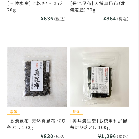
［三陸水産］上乾さくらえび
［長池昆布］天然真昆布（北
20g
海道産）70g
¥636
¥864
（税込）
（税込）
［長池昆布］天然真昆布 切り
［奥井海生堂］お徳用利尻昆
落とし 100g
布切り落とし 100g
¥830
¥1,296
（税込）
（税込）