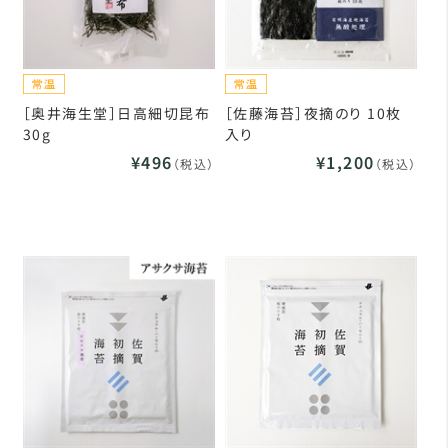
［奥井海生堂］日高細切昆布
［佐藤海苔］夜摘のり 10枚
30g
入り
¥496
¥1,200
（税込）
（税込）