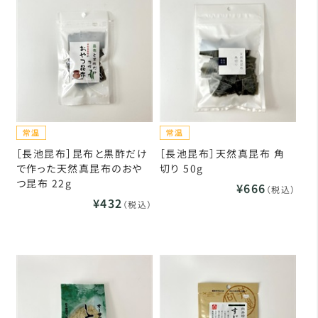
［長池昆布］昆布と黒酢だけ
［長池昆布］天然真昆布 角
で作った天然真昆布のおや
切り 50g
つ昆布 22g
¥666
（税込）
¥432
（税込）