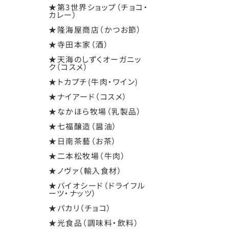
★第3世界ショップ（チョコ・
カレー）
★隆海屋商店（かつお節）
★寺田本家（酒）
★天海のしずくオーガニッ
ク（コスメ）
★トカプチ(牛肉・ワイン)
★ナイアード（コスメ）
★なかほら牧場（乳製品）
★七福醸造（醤油）
★日南茶藝（お茶）
★二本松牧場（牛肉）
★ノヴァ（輸入食材）
★バイオシード（ドライフル
ーツ・ナッツ）
★パカリ（チョコ）
★光食品（調味料・飲料）