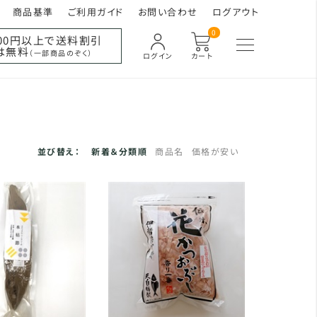
商品基準
ご利用ガイド
お問い合わせ
ログアウト
0
000円以上で送料割引
は無料
（一部商品のぞく）
ログイン
カート
並び替え：
新着＆分類順
商品名
価格が安い