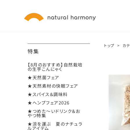
トップ
>
カ
特集
【8月のおすすめ】自然栽培
の生芋こんにゃく
★天然菌フェア
★天然素材の快眠フェア
★スパイス＆調味料
★ヘンプフェア2026
★つめた～いドリンク＆お
やつ特集
★涼を運ぶ 夏のナチュラ
ルアイテム