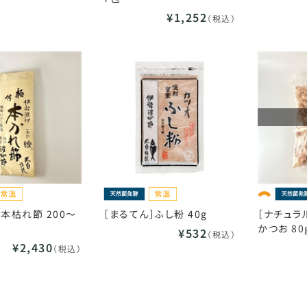
¥1,252
（税込）
］本枯れ節 200～
［まるてん］ふし粉 40g
［ナチュラ
かつお 80
¥532
（税込）
¥2,430
（税込）