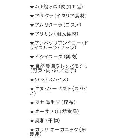
★Ark館ヶ森（肉加工品）
★アサクラ（イタリア食材）
★アムリターラ（コスメ）
★アリサン（輸入食材）
★アンベッサアンドコー（ド
ライフルーツ・ナッツ）
★イシイフーズ（鶏肉）
★自然農園ウレシパモシリ
（野菜・肉・卵／岩手）
★VOX（スパイス）
★エヌ・ハーベスト（スパイ
ス）
★奥井海生堂（昆布）
★オーサワ（自然食品）
★奥和（干物）
★ガラリ オーガニック（布
製品）