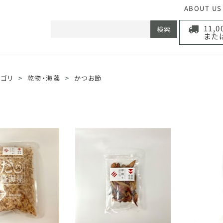
ABOUT US
11,
検索
また
テゴリ
>
乾物・海藻
>
かつお節