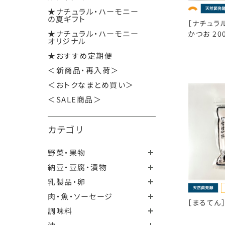
★ナチュラル・ハーモニー
の夏ギフト
［ナチュラ
★ナチュラル・ハーモニー
かつお 20
オリジナル
★おすすめ定期便
＜新商品・再入荷＞
＜おトクなまとめ買い＞
＜SALE商品＞
カテゴリ
野菜・果物
納豆・豆腐・漬物
乳製品・卵
肉・魚・ソーセージ
［まるてん］
調味料