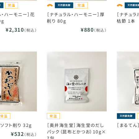
ル・ハーモニー］花
［ナチュラル・ハーモニー］厚
［ナチュラ
0g
削り 80g
枯節 1本
¥2,310
¥880
（税込）
（税込）
ソフト削り 32g
［奥井海生堂］海生堂のだし
［まるてん
パック（昆布とかつお）10g×
¥532
（税込）
7包