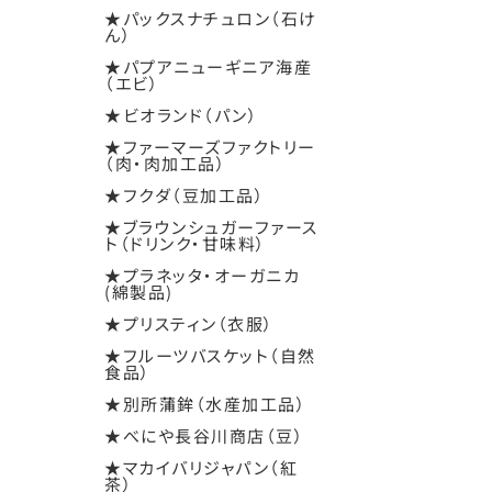
★パックスナチュロン（石け
ん）
★パプアニューギニア海産
（エビ）
★ビオランド（パン）
★ファーマーズファクトリー
（肉・肉加工品）
★フクダ（豆加工品）
★ブラウンシュガーファース
ト（ドリンク・甘味料）
★プラネッタ・オーガニカ
(綿製品)
★プリスティン（衣服）
★フルーツバスケット（自然
食品）
★別所蒲鉾（水産加工品）
★べにや長谷川商店（豆）
★マカイバリジャパン（紅
茶）