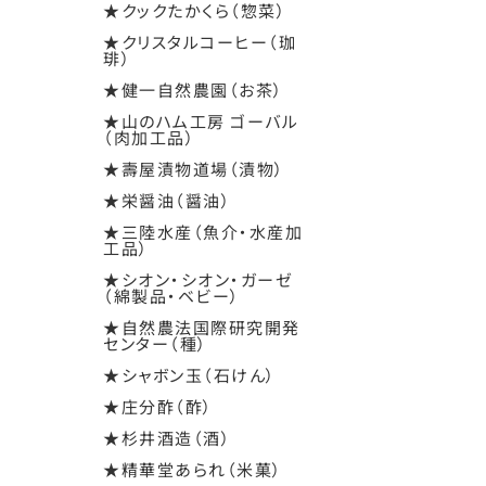
★クックたかくら（惣菜）
★クリスタルコーヒー（珈
琲）
★健一自然農園（お茶）
★山のハム工房 ゴーバル
（肉加工品）
★壽屋漬物道場（漬物）
★栄醤油（醤油）
★三陸水産（魚介・水産加
工品）
★シオン・シオン・ガーゼ
（綿製品・ベビー）
★自然農法国際研究開発
センター（種）
★シャボン玉（石けん）
★庄分酢（酢）
★杉井酒造（酒）
★精華堂あられ（米菓）