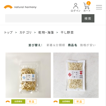
0
ログイン
カート
検索
トップ
>
カテゴリ
>
乾物・海藻
>
干し野菜
並び替え：
新着＆分類順
商品名
価格が安い