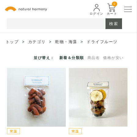
0
ログイン
カート
検索
トップ
>
カテゴリ
>
乾物・海藻
>
ドライフルーツ
並び替え：
新着＆分類順
商品名
価格が安い