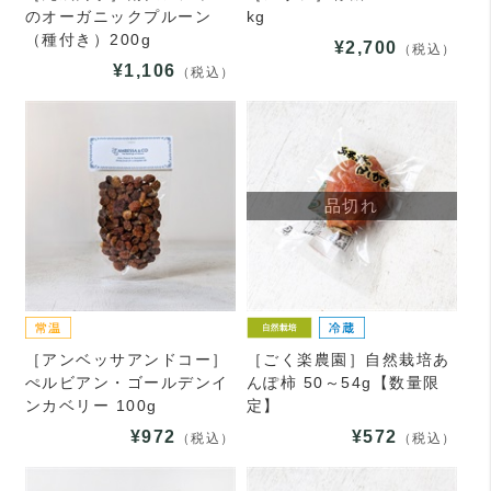
のオーガニックプルーン
kg
（種付き）200g
¥2,700
（税込）
¥1,106
（税込）
品切れ
［アンベッサアンドコー］
［ごく楽農園］自然栽培あ
ぺルビアン・ゴールデンイ
んぽ柿 50～54g【数量限
ンカベリー 100g
定】
¥972
¥572
（税込）
（税込）