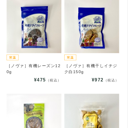
［ノヴァ］有機レーズン12
［ノヴァ］有機干しイチジ
0g
ク白150g
¥475
¥972
（税込）
（税込）