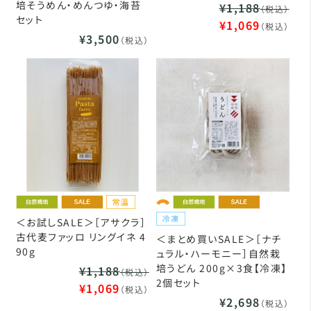
培そうめん・めんつゆ・海苔
¥1,188
（税込）
セット
¥1,069
（税込）
¥3,500
（税込）
＜お試しSALE＞［アサクラ］
古代麦ファッロ リングイネ 4
＜まとめ買いSALE＞［ナチ
90g
ュラル・ハーモニー］自然栽
培うどん 200g×3食【冷凍】
¥1,188
（税込）
2個セット
¥1,069
（税込）
¥2,698
（税込）