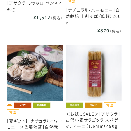
［アサクラ］ファッロ ペンネ 4
90g
［ナチュラル・ハーモニー］自
然栽培 十割そば（乾麺）200
¥1,512
（税込）
g
¥870
（税込）
＜お試しSALE＞［アサクラ］
古代小麦サラゴッラ スパゲ
【夏ギフト】［ナチュラル・ハー
ッティーニ（1.6mm）490g
モニー×佐藤海苔］自然栽