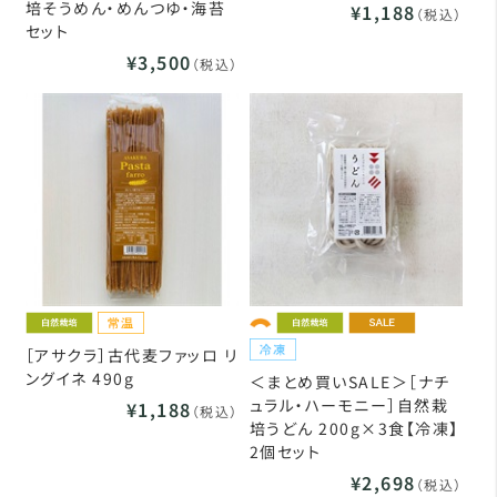
培そうめん・めんつゆ・海苔
¥1,188
（税込）
セット
¥3,500
（税込）
［アサクラ］古代麦ファッロ リ
ングイネ 490g
＜まとめ買いSALE＞［ナチ
ュラル・ハーモニー］自然栽
¥1,188
（税込）
培うどん 200g×3食【冷凍】
2個セット
¥2,698
（税込）