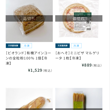
品切れ
品切れ
［ビオランド］有機アインコー
［おへそ］ミニピザ マルゲリ
ンの全粒粉100% 1個【冷
ータ 1枚【冷凍】
凍】
¥889
（税込）
¥1,529
（税込）