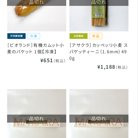
品切れ
品切れ
［ビオランド］有機カムット小
［アサクラ］カッペッリ小麦 ス
麦のバケット 1個【冷凍】
パゲッティーニ（1.6mm）49
0g
¥651
（税込）
¥1,188
（税込）
品切れ
品切れ