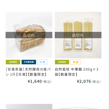
品切れ
品切れ
［甘香茶屋］天然酵母の食パ
自然栽培 中華麺 200g×3
ン 1斤【冷凍】【数量限定】
袋【数量限定】
¥1,640
¥2,076
（税込）
（税込）