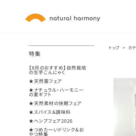
トップ
>
カ
特集
【8月のおすすめ】自然栽培
の生芋こんにゃく
★天然菌フェア
★ナチュラル・ハーモニー
の夏ギフト
★天然素材の快眠フェア
★スパイス＆調味料
★ヘンプフェア2026
★つめた～いドリンク＆お
やつ特集