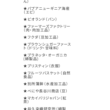
ん）
★パプアニューギニア海産
（エビ）
★ビオランド（パン）
★ファーマーズファクトリー
（肉・肉加工品）
★フクダ（豆加工品）
★ブラウンシュガーファース
ト（ドリンク・甘味料）
★プラネッタ・オーガニカ
(綿製品)
★プリスティン（衣服）
★フルーツバスケット（自然
食品）
★別所蒲鉾（水産加工品）
★べにや長谷川商店（豆）
★マカイバリジャパン（紅
茶）
★益久染織研究所（綿製