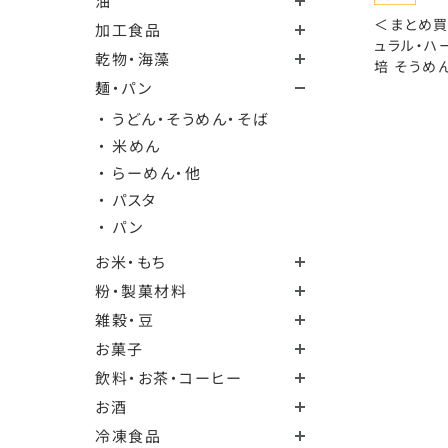
油
＜まとめ買
加工食品
ュラル・ハ
乾物・海藻
培 そうめん
麺・パン
・ うどん・そうめん・そば
・ 米めん
・ らーめん・他
・ パスタ
・ パン
お米・もち
粉・製菓材料
雑穀・豆
お菓子
飲料・お茶・コーヒー
お酒
冷凍食品