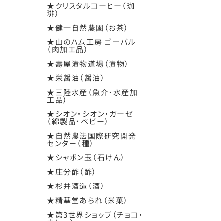
★クリスタルコーヒー（珈
琲）
★健一自然農園（お茶）
★山のハム工房 ゴーバル
（肉加工品）
★壽屋漬物道場（漬物）
★栄醤油（醤油）
★三陸水産（魚介・水産加
工品）
★シオン・シオン・ガーゼ
（綿製品・ベビー）
★自然農法国際研究開発
センター（種）
★シャボン玉（石けん）
★庄分酢（酢）
★杉井酒造（酒）
★精華堂あられ（米菓）
★第3世界ショップ（チョコ・