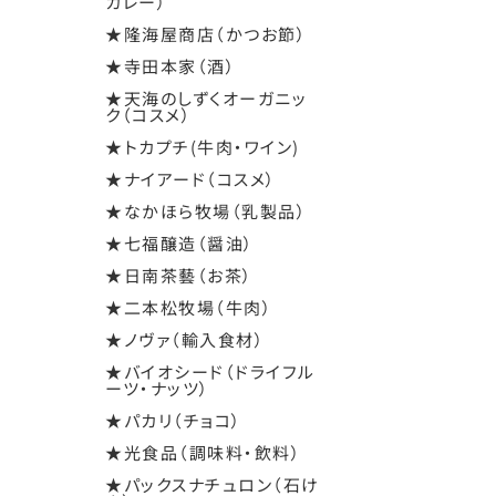
カレー）
★隆海屋商店（かつお節）
★寺田本家（酒）
★天海のしずくオーガニッ
ク（コスメ）
★トカプチ(牛肉・ワイン)
★ナイアード（コスメ）
★なかほら牧場（乳製品）
★七福醸造（醤油）
★日南茶藝（お茶）
★二本松牧場（牛肉）
★ノヴァ（輸入食材）
★バイオシード（ドライフル
ーツ・ナッツ）
★パカリ（チョコ）
★光食品（調味料・飲料）
★パックスナチュロン（石け