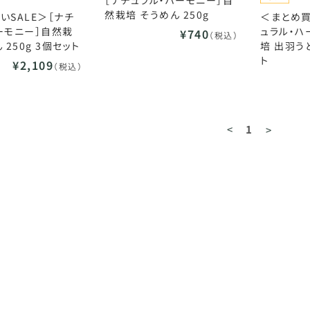
［ナチュラル・ハーモニー］自
然栽培 そうめん 250g
いSALE＞［ナチ
＜まとめ買
ーモニー］自然栽
ュラル・ハ
¥740
（税込）
 250g 3個セット
培 出羽うど
ト
¥2,109
（税込）
<
1
>