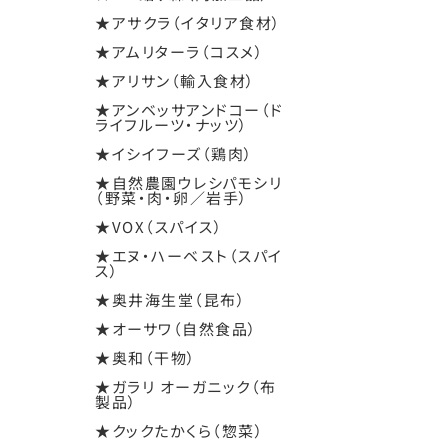
★アサクラ（イタリア食材）
★アムリターラ（コスメ）
★アリサン（輸入食材）
★アンベッサアンドコー（ド
ライフルーツ・ナッツ）
★イシイフーズ（鶏肉）
★自然農園ウレシパモシリ
（野菜・肉・卵／岩手）
★VOX（スパイス）
★エヌ・ハーベスト（スパイ
ス）
★奥井海生堂（昆布）
★オーサワ（自然食品）
★奥和（干物）
★ガラリ オーガニック（布
製品）
★クックたかくら（惣菜）