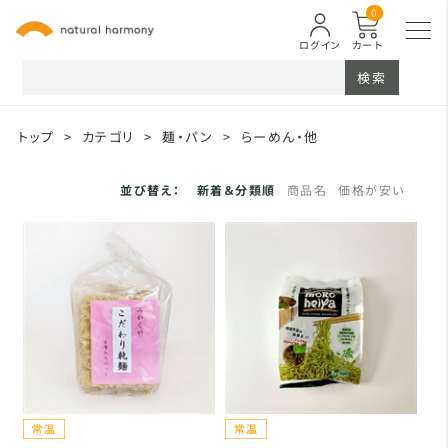
0
ログイン
カート
検索
トップ
>
カテゴリ
>
麺・パン
>
らーめん・他
並び替え：
新着＆分類順
商品名
価格が安い