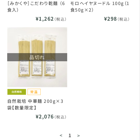
［みかくや］こだわり乾麺 （6
モロヘイヤヌードル 100g（1
食入）
食50g×2）
¥1,262
¥298
（税込）
（税込）
品切れ
自然栽培 中華麺 200g×3
袋【数量限定】
¥2,076
（税込）
<
1
>