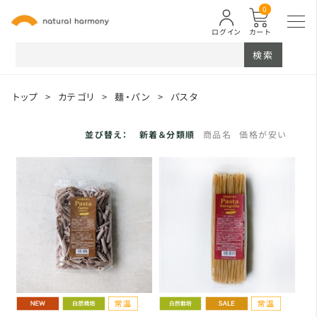
0
ログイン
カート
検索
トップ
>
カテゴリ
>
麺・パン
>
パスタ
並び替え：
新着＆分類順
商品名
価格が安い