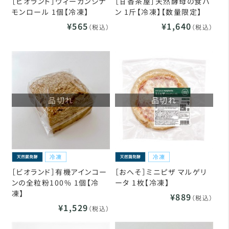
［ビオランド］ヴィーガンシナ
［甘香茶屋］天然酵母の食パ
モンロール 1個【冷凍】
ン 1斤【冷凍】【数量限定】
¥565
¥1,640
（税込）
（税込）
品切れ
品切れ
［ビオランド］有機アインコー
［おへそ］ミニピザ マルゲリ
ンの全粒粉100% 1個【冷
ータ 1枚【冷凍】
凍】
¥889
（税込）
¥1,529
（税込）