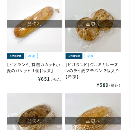
品切れ
品切れ
［ビオランド］有機カムット小
［ビオランド］クルミとレーズ
麦のバケット 1個【冷凍】
ンのライ麦プチパン 2個入り
【冷凍】
¥651
（税込）
¥589
（税込）
品切れ
品切れ