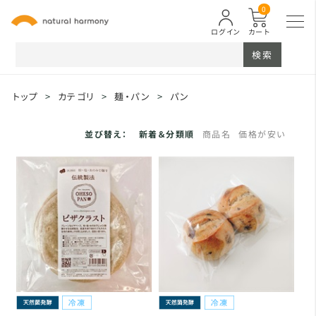
0
ログイン
カート
検索
トップ
>
カテゴリ
>
麺・パン
>
パン
並び替え：
新着＆分類順
商品名
価格が安い