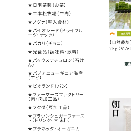
★日南茶藝（お茶）
★二本松牧場（牛肉）
★ノヴァ（輸入食材）
★バイオシード（ドライフル
ーツ・ナッツ）
【自然栽培
★パカリ（チョコ）
2kg（かか
★光食品（調味料・飲料）
★パックスナチュロン（石け
定期
ん）
★パプアニューギニア海産
（エビ）
★ビオランド（パン）
★ファーマーズファクトリー
（肉・肉加工品）
★フクダ（豆加工品）
★ブラウンシュガーファース
ト（ドリンク・甘味料）
★プラネッタ・オーガニカ