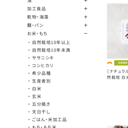
油
加工食品
乾物・海藻
麺・パン
お米・もち
・ 自然栽培10年以上
・ 自然栽培10年未満
・ ササニシキ
・ コシヒカリ
［ナチュラ
・ 希少品種
然栽培 白米
・ 生産者別
・ 白米
・ 玄米
・ 五分搗き
・ 天日干し
・ ごはん・米加工品
・ もち・もち米