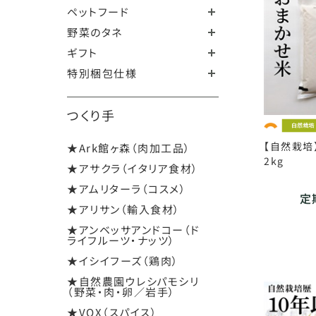
ペットフード
野菜のタネ
ギフト
特別梱包仕様
つくり手
【自然栽培
★Ark館ヶ森（肉加工品）
2kg
★アサクラ（イタリア食材）
★アムリターラ（コスメ）
定期
★アリサン（輸入食材）
★アンベッサアンドコー（ド
ライフルーツ・ナッツ）
★イシイフーズ（鶏肉）
★自然農園ウレシパモシリ
（野菜・肉・卵／岩手）
★VOX（スパイス）