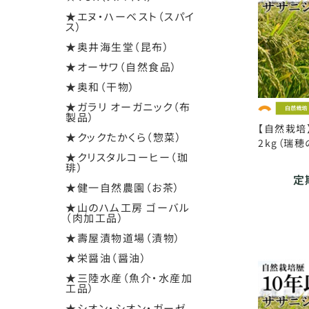
★エヌ・ハーベスト（スパイ
ス）
★奥井海生堂（昆布）
★オーサワ（自然食品）
★奥和（干物）
★ガラリ オーガニック（布
製品）
【自然栽培
★クックたかくら（惣菜）
2kg（瑞穂
★クリスタルコーヒー（珈
琲）
定期
★健一自然農園（お茶）
★山のハム工房 ゴーバル
（肉加工品）
★壽屋漬物道場（漬物）
★栄醤油（醤油）
★三陸水産（魚介・水産加
工品）
★シオン・シオン・ガーゼ