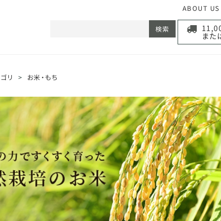
ABOUT US
11,
検索
また
テゴリ
>
お米・もち