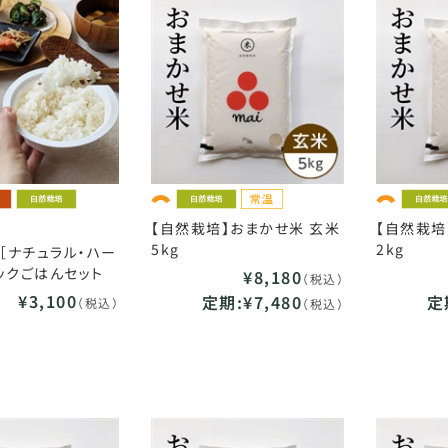
【自然栽培】おまかせ米 玄米
【自然栽培
5kg
2kg
】［ナチュラル・ハー
ックごはんセット
¥8,180
（税込）
¥3,100
定期:¥7,480
定
（税込）
（税込）