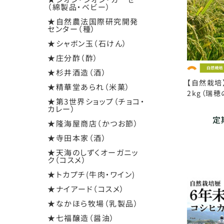
（綿製品・ベビー）
★自然農法国際研究開発
センター（種）
★シャボン玉（石けん）
★庄分酢（酢）
★杉井酒造（酒）
【自然栽培
★精華堂あられ（米菓）
2kg（瑞穂
★第3世界ショップ（チョコ・
カレー）
定期
★隆海屋商店（かつお節）
★寺田本家（酒）
★天海のしずくオーガニッ
ク（コスメ）
★トカプチ(牛肉・ワイン)
★ナイアード（コスメ）
★なかほら牧場（乳製品）
★七福醸造（醤油）