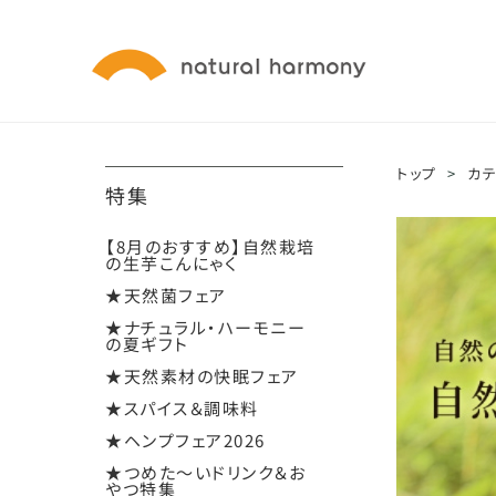
トップ
>
カ
特集
【8月のおすすめ】自然栽培
の生芋こんにゃく
★天然菌フェア
★ナチュラル・ハーモニー
の夏ギフト
★天然素材の快眠フェア
★スパイス＆調味料
★ヘンプフェア2026
★つめた～いドリンク＆お
やつ特集