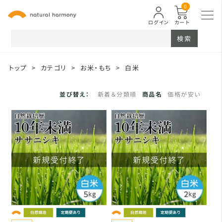
0
ログイン
カート
検索
トップ
>
カテゴリ
>
お米・もち
>
白米
並び替え：
新着＆分類順
商品名
価格が安い