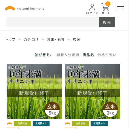
0
ログイン
カート
検索
トップ
>
カテゴリ
>
お米・もち
>
玄米
並び替え：
新着＆分類順
商品名
価格が安い