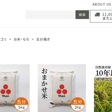
ABOUT US
11,
検索
また
テゴリ
>
お米・もち
>
五分搗き