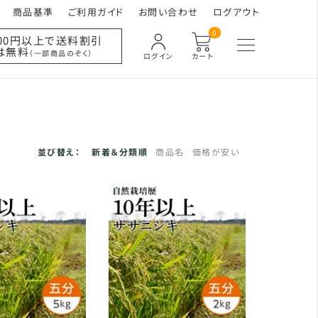
商品基準
ご利用ガイド
お問い合わせ
ログアウト
0
000円以上で送料割引
は無料
（一部商品のぞく）
ログイン
カート
並び替え：
新着＆分類順
商品名
価格が安い