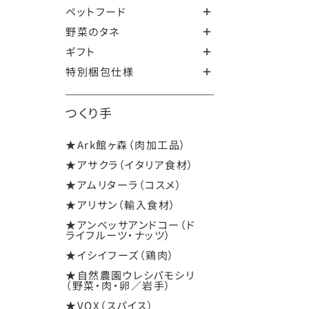
ペットフード
野菜のタネ
ギフト
特別梱包仕様
つくり手
★Ark館ヶ森（肉加工品）
★アサクラ（イタリア食材）
★アムリターラ（コスメ）
★アリサン（輸入食材）
★アンベッサアンドコー（ド
ライフルーツ・ナッツ）
★イシイフーズ（鶏肉）
★自然農園ウレシパモシリ
（野菜・肉・卵／岩手）
★VOX（スパイス）