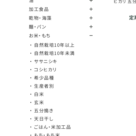
油
ヒカリ 五分
加工食品
定期
乾物・海藻
麺・パン
お米・もち
・ 自然栽培10年以上
・ 自然栽培10年未満
・ ササニシキ
・ コシヒカリ
・ 希少品種
・ 生産者別
・ 白米
・ 玄米
・ 五分搗き
・ 天日干し
・ ごはん・米加工品
・ もち・もち米