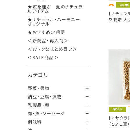
★涼を運ぶ 夏のナチュラ
ルアイテム
［ナチュラ
★ナチュラル・ハーモニー
然栽培 大豆
オリジナル
★おすすめ定期便
＜新商品・再入荷＞
＜おトクなまとめ買い＞
＜SALE商品＞
カテゴリ
野菜・果物
納豆・豆腐・漬物
乳製品・卵
肉・魚・ソーセージ
［アサクラ
調味料
（ひよこ豆）