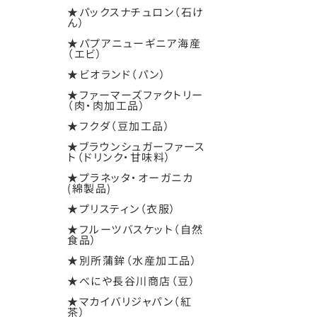
★パックスナチュロン（石け
ん）
★パプアニューギニア海産
（エビ）
★ビオランド（パン）
★ファーマーズファクトリー
（肉・肉加工品）
★フクダ（豆加工品）
★ブラウンシュガーファース
ト（ドリンク・甘味料）
★プラネッタ・オーガニカ
(綿製品)
★プリスティン（衣服）
★フルーツバスケット（自然
食品）
★別所蒲鉾（水産加工品）
★べにや長谷川商店（豆）
★マカイバリジャパン（紅
茶）