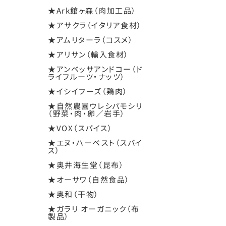
★Ark館ヶ森（肉加工品）
★アサクラ（イタリア食材）
★アムリターラ（コスメ）
★アリサン（輸入食材）
★アンベッサアンドコー（ド
ライフルーツ・ナッツ）
★イシイフーズ（鶏肉）
★自然農園ウレシパモシリ
（野菜・肉・卵／岩手）
★VOX（スパイス）
★エヌ・ハーベスト（スパイ
ス）
★奥井海生堂（昆布）
★オーサワ（自然食品）
★奥和（干物）
★ガラリ オーガニック（布
製品）