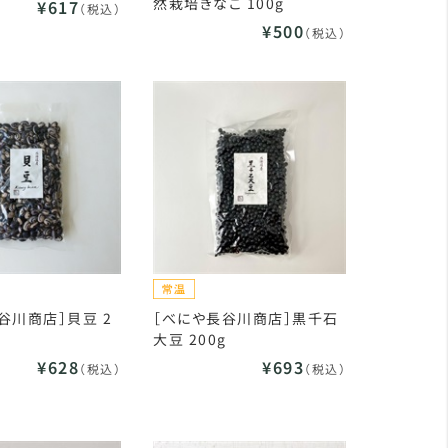
然栽培きなこ 100g
¥617
（税込）
¥500
（税込）
谷川商店］貝豆 2
［べにや長谷川商店］黒千石
大豆 200g
¥628
¥693
（税込）
（税込）