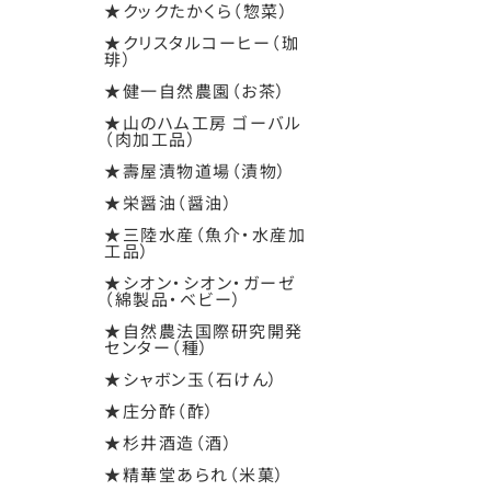
★クックたかくら（惣菜）
★クリスタルコーヒー（珈
琲）
★健一自然農園（お茶）
★山のハム工房 ゴーバル
（肉加工品）
★壽屋漬物道場（漬物）
★栄醤油（醤油）
★三陸水産（魚介・水産加
工品）
★シオン・シオン・ガーゼ
（綿製品・ベビー）
★自然農法国際研究開発
センター（種）
★シャボン玉（石けん）
★庄分酢（酢）
★杉井酒造（酒）
★精華堂あられ（米菓）