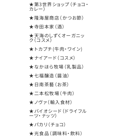
★第3世界ショップ（チョコ・
カレー）
★隆海屋商店（かつお節）
★寺田本家（酒）
★天海のしずくオーガニッ
ク（コスメ）
★トカプチ(牛肉・ワイン)
★ナイアード（コスメ）
★なかほら牧場（乳製品）
★七福醸造（醤油）
★日南茶藝（お茶）
★二本松牧場（牛肉）
★ノヴァ（輸入食材）
★バイオシード（ドライフル
ーツ・ナッツ）
★パカリ（チョコ）
★光食品（調味料・飲料）