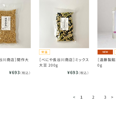
谷川商店］間作大
［べにや長谷川商店］ミックス
［遠藤製餡
大豆 200g
0g
¥693
¥693
（税込）
（税込）
<
1
2
3
>