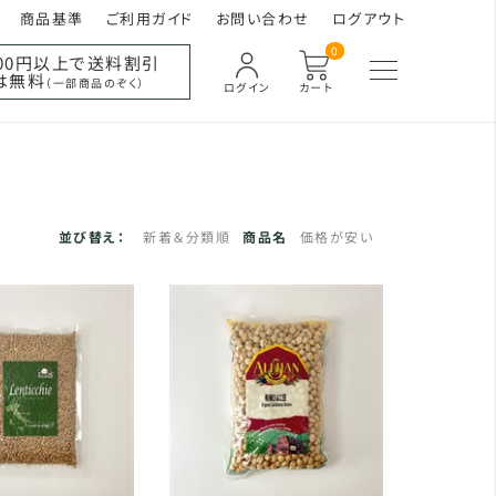
商品基準
ご利用ガイド
お問い合わせ
ログアウト
0
000円以上で送料割引
は無料
（一部商品のぞく）
ログイン
カート
並び替え：
新着＆分類順
商品名
価格が安い