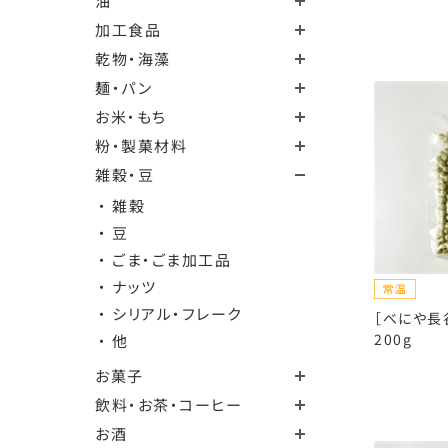
油
加工食品
乾物・海藻
麺・パン
お米・もち
粉・製菓材料
雑穀・豆
・ 雑穀
・ 豆
・ ごま・ごま加工品
・ ナッツ
・ シリアル・フレーク
［べにや長
200g
・ 他
お菓子
飲料・お茶・コーヒー
お酒