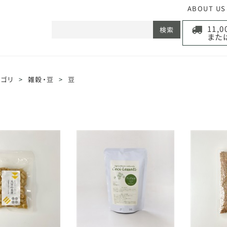
ABOUT US
11,
検索
また
テゴリ
>
雑穀・豆
>
豆