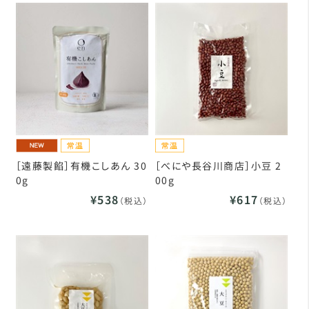
［遠藤製餡］有機こしあん 30
［べにや長谷川商店］小豆 2
0g
00g
¥538
¥617
（税込）
（税込）