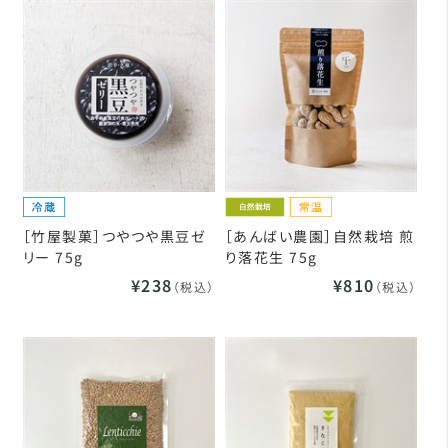
［竹屋製菓］つやつや黒豆ゼ
［あんばい農園］自然栽培 煎
リー 75g
り落花生 75g
¥238
¥810
（税込）
（税込）