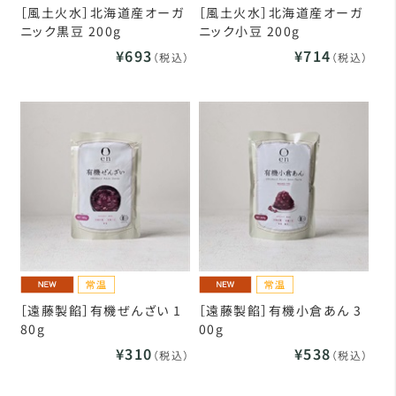
［風土火水］北海道産オーガ
［風土火水］北海道産オーガ
ニック黒豆 200g
ニック小豆 200g
¥693
¥714
（税込）
（税込）
［遠藤製餡］有機ぜんざい 1
［遠藤製餡］有機小倉あん 3
80g
00g
¥310
¥538
（税込）
（税込）