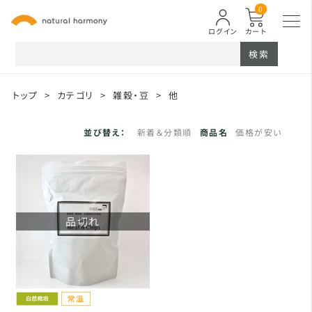
0
ログイン
カート
検索
トップ
>
カテゴリ
>
雑穀・豆
>
他
並び替え：
新着＆分類順
商品名
価格が安い
品切れ