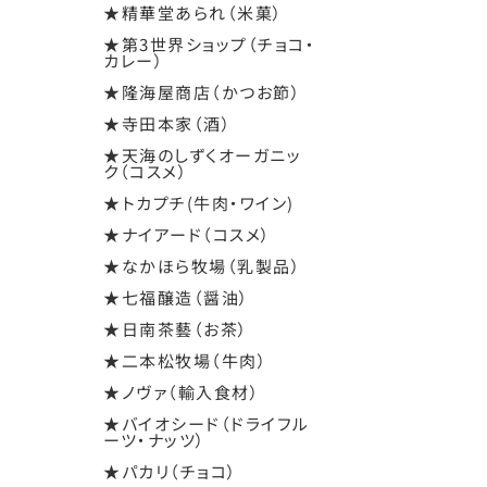
★精華堂あられ（米菓）
★第3世界ショップ（チョコ・
カレー）
★隆海屋商店（かつお節）
★寺田本家（酒）
★天海のしずくオーガニッ
ク（コスメ）
★トカプチ(牛肉・ワイン)
★ナイアード（コスメ）
★なかほら牧場（乳製品）
★七福醸造（醤油）
★日南茶藝（お茶）
★二本松牧場（牛肉）
★ノヴァ（輸入食材）
★バイオシード（ドライフル
ーツ・ナッツ）
★パカリ（チョコ）