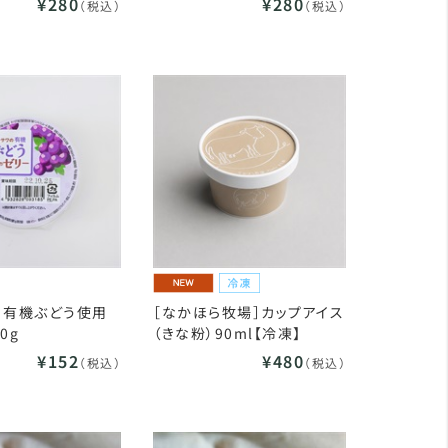
¥280
¥280
（税込）
（税込）
］有機ぶどう使用
［なかほら牧場］カップアイス
0g
（きな粉）90ml【冷凍】
¥152
¥480
（税込）
（税込）