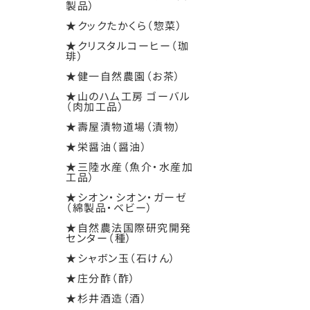
製品）
★クックたかくら（惣菜）
★クリスタルコーヒー（珈
琲）
★健一自然農園（お茶）
★山のハム工房 ゴーバル
（肉加工品）
★壽屋漬物道場（漬物）
★栄醤油（醤油）
★三陸水産（魚介・水産加
工品）
★シオン・シオン・ガーゼ
（綿製品・ベビー）
★自然農法国際研究開発
センター（種）
★シャボン玉（石けん）
★庄分酢（酢）
★杉井酒造（酒）