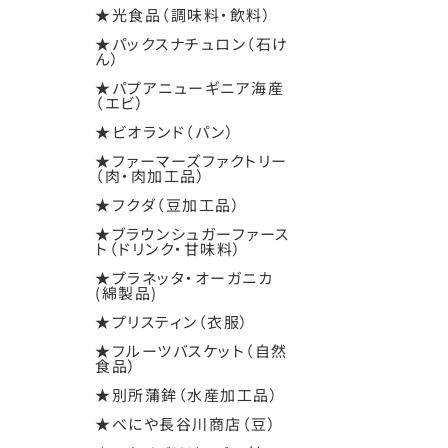
★光食品（調味料・飲料）
★パックスナチュロン（石け
ん）
★パプアニューギニア海産
（エビ）
★ビオランド（パン）
★ファーマーズファクトリー
（肉・肉加工品）
★フクダ（豆加工品）
★ブラウンシュガーファース
ト（ドリンク・甘味料）
★プラネッタ・オーガニカ
(綿製品)
★プリスティン（衣服）
★フルーツバスケット（自然
食品）
★別所蒲鉾（水産加工品）
★べにや長谷川商店（豆）