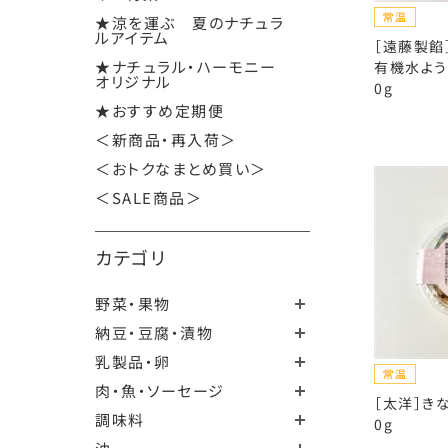
★涼を運ぶ 夏のナチュラ
ルアイテム
［遠藤製餡
★ナチュラル・ハーモニー
有機水よう
オリジナル
0g
★おすすめ定期便
＜新商品・再入荷＞
＜おトクなまとめ買い＞
＜SALE商品＞
カテゴリ
野菜・果物
納豆・豆腐・漬物
乳製品・卵
肉・魚・ソーセージ
［太洋］き
調味料
0g