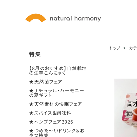
トップ
>
カ
特集
【8月のおすすめ】自然栽培
の生芋こんにゃく
★天然菌フェア
★ナチュラル・ハーモニー
の夏ギフト
★天然素材の快眠フェア
★スパイス＆調味料
★ヘンプフェア2026
★つめた～いドリンク＆お
やつ特集