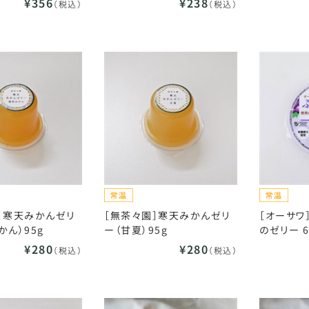
¥356
¥238
（税込）
（税込）
］寒天みかんゼリ
［無茶々園］寒天みかんゼリ
［オーサワ
かん）95g
ー（甘夏）95g
のゼリー 6
¥280
¥280
（税込）
（税込）