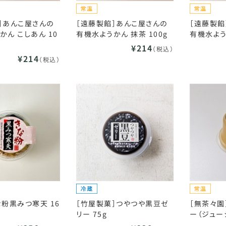
］あんこ屋さんの
［遠藤製餡］あんこ屋さんの
［遠藤製餡
かん こしあん 10
有機水ようかん 抹茶 100g
有機水よう
¥214
（税込）
¥214
（税込）
な粉黒みつ寒天 16
［竹屋製菓］つやつや黒豆ゼ
［無茶々園
リー 75g
ー（ジュー