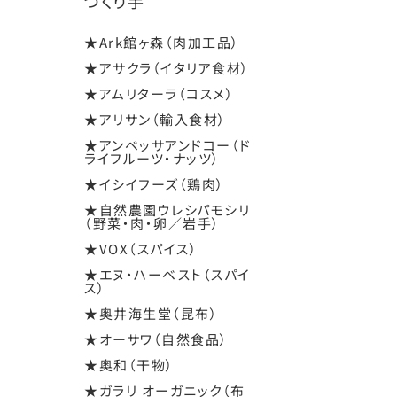
つくり手
★Ark館ヶ森（肉加工品）
★アサクラ（イタリア食材）
★アムリターラ（コスメ）
★アリサン（輸入食材）
★アンベッサアンドコー（ド
ライフルーツ・ナッツ）
★イシイフーズ（鶏肉）
★自然農園ウレシパモシリ
（野菜・肉・卵／岩手）
★VOX（スパイス）
★エヌ・ハーベスト（スパイ
ス）
★奥井海生堂（昆布）
★オーサワ（自然食品）
★奥和（干物）
★ガラリ オーガニック（布