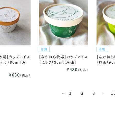
牧場］カップアイス
［なかほら牧場］カップアイス
［なかほら
ッチ）90ml【冷
（ミルク）90ml【冷凍】
（抹茶）90
¥480
（税込）
¥630
（税込）
...
<
1
2
3
1