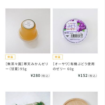
［無茶々園］寒天みかんゼリ
［オーサワ］有機ぶどう使用
ー（甘夏）95g
のゼリー 60g
¥280
¥152
（税込）
（税込）