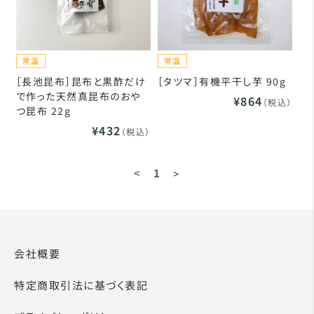
［長池昆布］昆布と黒酢だけ
［タツマ］有機平干し芋 90g
で作った天然真昆布のおや
¥864
（税込）
つ昆布 22g
¥432
（税込）
<
1
>
会社概要
特定商取引法に基づく表記