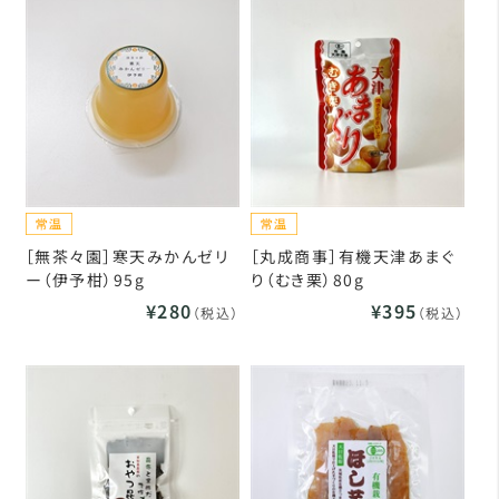
［無茶々園］寒天みかんゼリ
［丸成商事］有機天津あまぐ
ー（伊予柑）95g
り（むき栗）80g
¥280
¥395
（税込）
（税込）