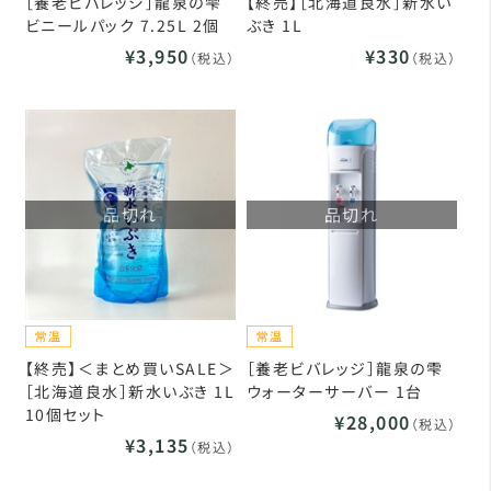
［養老ビバレッジ］龍泉の雫
【終売】［北海道良水］新水い
ビニールパック 7.25L 2個
ぶき 1L
¥3,950
¥330
（税込）
（税込）
品切れ
品切れ
【終売】＜まとめ買いSALE＞
［養老ビバレッジ］龍泉の雫
［北海道良水］新水いぶき 1L
ウォーターサーバー 1台
10個セット
¥28,000
（税込）
¥3,135
（税込）