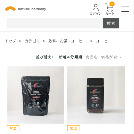
0
ログイン
カート
検索
トップ
>
カテゴリ
>
飲料・お茶・コーヒー
>
コーヒー
並び替え：
新着＆分類順
商品名
価格が安い