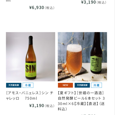
ml
¥3,190
（税込）
¥6,930
（税込）
［アモス・バニェレス］シン チ
【夏ギフト】［世嬉の一酒造］
ャレッロ 750ml
自然発酵ビール6本セット 3
30ml×6【冷蔵】【直送】（送
¥3,190
（税込）
料込）