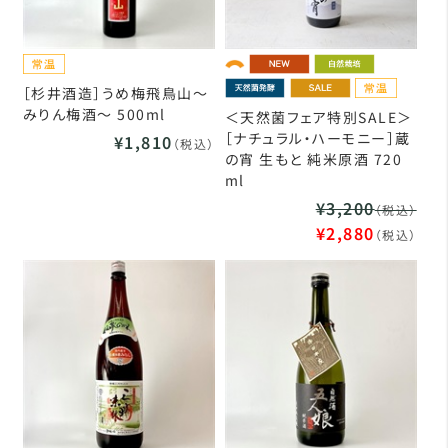
［杉井酒造］うめ梅飛鳥山～
みりん梅酒～ 500ml
＜天然菌フェア特別SALE＞
［ナチュラル・ハーモニー］蔵
¥1,810
（税込）
の宵 生もと 純米原酒 720
ml
¥3,200
（税込）
¥2,880
（税込）