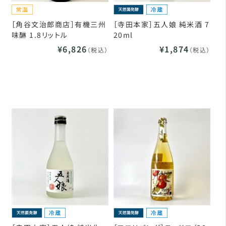
［角谷文治郎商店］有機三州
［寺田本家］五人娘 純米酒 7
味醂 1.8リットル
20ml
¥6,826
¥1,874
（税込）
（税込）