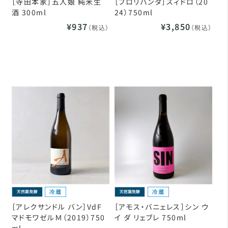
［寺田本家］五人娘 純米生
［フロリバンダ］スィドロ（20
酒 300ml
24）750ml
¥937
¥3,850
（税込）
（税込）
［アレクサンドル バン］VdF
［アモス・バニェレス］シン ウ
マドモワゼルＭ（2019）750
イ ダ リェブレ 750ml