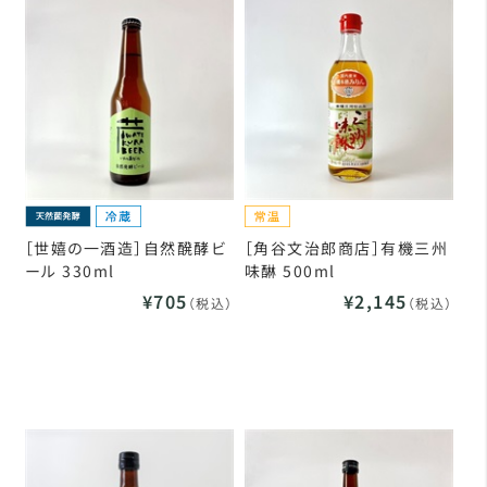
［世嬉の一酒造］自然醗酵ビ
［角谷文治郎商店］有機三州
ール 330ml
味醂 500ml
¥705
¥2,145
（税込）
（税込）