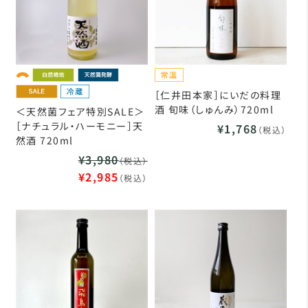
［仁井田本家］にいだの料理
酒 旬味（しゅんみ）720ml
＜天然菌フェア特別SALE＞
［ナチュラル・ハーモニー］天
¥1,768
（税込）
然酒 720ml
¥3,980
（税込）
¥2,985
（税込）