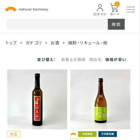
0
ログイン
カート
検索
トップ
>
カテゴリ
>
お酒
>
焼酎・リキュール・他
並び替え：
新着＆分類順
商品名
価格が安い