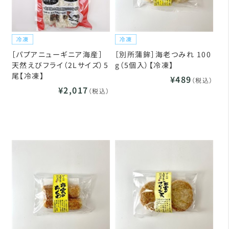
［パプアニューギニア海産］
［別所蒲鉾］海老つみれ 100
天然えびフライ（2Lサイズ）5
g（5個入）【冷凍】
尾【冷凍】
¥489
（税込）
¥2,017
（税込）