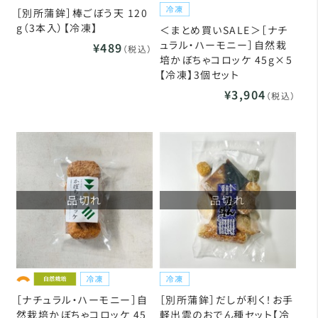
［別所蒲鉾］棒ごぼう天 120
g（3本入）【冷凍】
＜まとめ買いSALE＞［ナチ
ュラル・ハーモニー］自然栽
¥489
（税込）
培かぼちゃコロッケ 45g×5
【冷凍】3個セット
¥3,904
（税込）
品切れ
品切れ
［ナチュラル・ハーモニー］自
［別所蒲鉾］だしが利く！お手
然栽培かぼちゃコロッケ 45
軽出雲のおでん種セット【冷