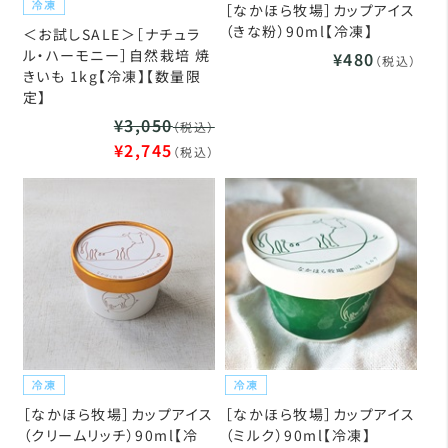
［なかほら牧場］カップアイス
（きな粉）90ml【冷凍】
＜お試しSALE＞［ナチュラ
ル・ハーモニー］自然栽培 焼
¥480
（税込）
きいも 1kg【冷凍】【数量限
定】
¥3,050
（税込）
¥2,745
（税込）
［なかほら牧場］カップアイス
［なかほら牧場］カップアイス
（クリームリッチ）90ml【冷
（ミルク）90ml【冷凍】