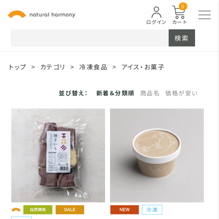
0
ログイン
カート
検索
トップ
>
カテゴリ
>
冷凍食品
>
アイス・お菓子
並び替え：
新着＆分類順
商品名
価格が安い