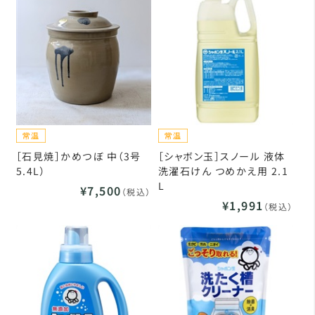
［石見焼］かめつぼ 中（3号
［シャボン玉］スノール 液体
5.4L）
洗濯石けん つめかえ用 2.1
L
¥7,500
（税込）
¥1,991
（税込）