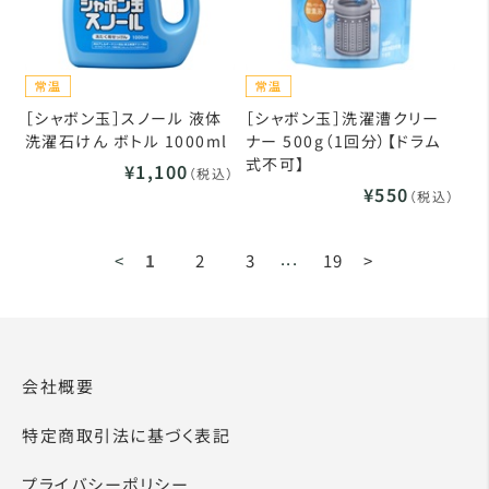
［シャボン玉］スノール 液体
［シャボン玉］洗濯漕クリー
洗濯石けん ボトル 1000ml
ナー 500g（1回分）【ドラム
式不可】
¥1,100
（税込）
¥550
（税込）
...
<
1
2
3
19
>
会社概要
特定商取引法に基づく表記
プライバシーポリシー