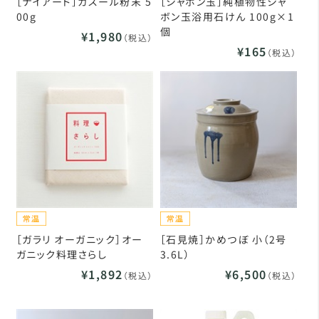
［ナイアード］ガスール粉末 5
［シャボン玉］純植物性シャ
00g
ボン玉浴用石けん 100g×1
個
¥1,980
（税込）
¥165
（税込）
［ガラリ オーガニック］オー
［石見焼］かめつぼ 小（2号
ガニック料理さらし
3.6L）
¥1,892
¥6,500
（税込）
（税込）