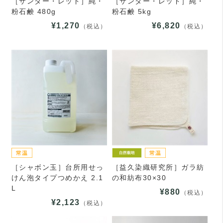
［サンダー・レッド］純・
［サンダー・レッド］純・
粉石鹸 480g
粉石鹸 5kg
¥1,270
¥6,820
（税込）
（税込）
［シャボン玉］台所用せっ
［益久染織研究所］ガラ紡
けん泡タイプつめかえ 2.1
の和紡布30×30
L
¥880
（税込）
¥2,123
（税込）