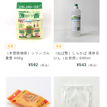
［木曽路物産］シリンゴル
［ねば塾］しらかば 液体石
重曹 600g
けん（台所用）500ml
¥592
¥543
（税込）
（税込）