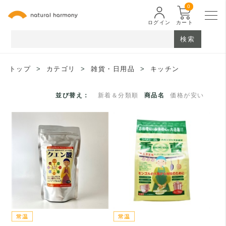
0
ログイン
カート
検索
トップ
>
カテゴリ
>
雑貨・日用品
>
キッチン
並び替え：
新着＆分類順
商品名
価格が安い