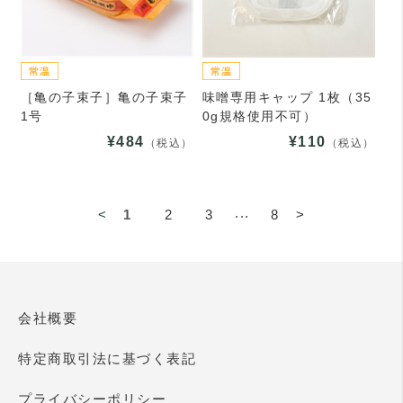
［亀の子束子］亀の子束子
味噌専用キャップ 1枚（35
1号
0g規格使用不可）
¥484
¥110
（税込）
（税込）
...
<
1
2
3
8
>
会社概要
特定商取引法に基づく表記
プライバシーポリシー