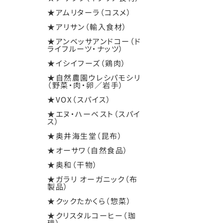
★アムリターラ（コスメ）
★アリサン（輸入食材）
★アンベッサアンドコー（ド
ライフルーツ・ナッツ）
★イシイフーズ（鶏肉）
★自然農園ウレシパモシリ
（野菜・肉・卵／岩手）
★VOX（スパイス）
★エヌ・ハーベスト（スパイ
ス）
★奥井海生堂（昆布）
★オーサワ（自然食品）
★奥和（干物）
★ガラリ オーガニック（布
製品）
★クックたかくら（惣菜）
★クリスタルコーヒー（珈
琲）