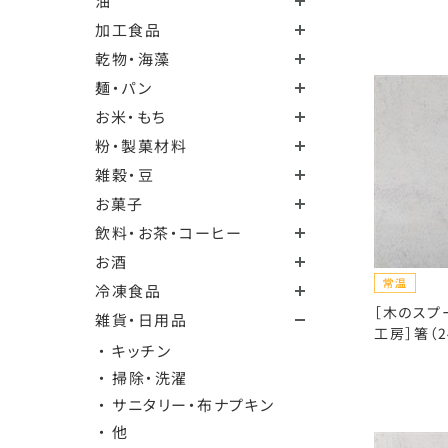
油
加工食品
乾物・海藻
麺・パン
お米・もち
粉・製菓材料
雑穀・豆
お菓子
飲料・お茶・コーヒー
お酒
冷凍食品
［木のスプ
雑貨・日用品
工房］箸（2
・ キッチン
・ 掃除・洗濯
・ サニタリー・布ナプキン
・ 他