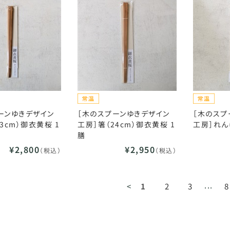
ーンゆきデザイン
［木のスプーンゆきデザイン
［木のスプ
3cm）御衣黄桜 1
工房］箸（24cm）御衣黄桜 1
工房］れん
膳
¥2,800
¥2,950
（税込）
（税込）
...
<
1
2
3
8