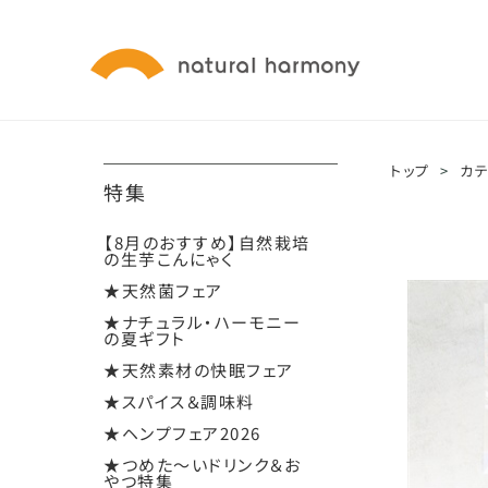
トップ
>
カ
特集
【8月のおすすめ】自然栽培
の生芋こんにゃく
★天然菌フェア
★ナチュラル・ハーモニー
の夏ギフト
★天然素材の快眠フェア
★スパイス＆調味料
★ヘンプフェア2026
★つめた～いドリンク＆お
やつ特集