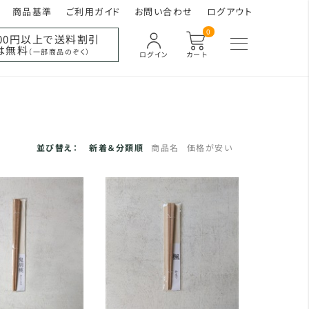
商品基準
ご利用ガイド
お問い合わせ
ログアウト
0
000円以上で送料割引
は無料
（一部商品のぞく）
ログイン
カート
並び替え：
新着＆分類順
商品名
価格が安い