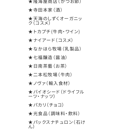
★隆海屋商店（かつお節）
★寺田本家（酒）
★天海のしずくオーガニッ
ク（コスメ）
★トカプチ(牛肉・ワイン)
★ナイアード（コスメ）
★なかほら牧場（乳製品）
★七福醸造（醤油）
★日南茶藝（お茶）
★二本松牧場（牛肉）
★ノヴァ（輸入食材）
★バイオシード（ドライフル
ーツ・ナッツ）
★パカリ（チョコ）
★光食品（調味料・飲料）
★パックスナチュロン（石け
ん）