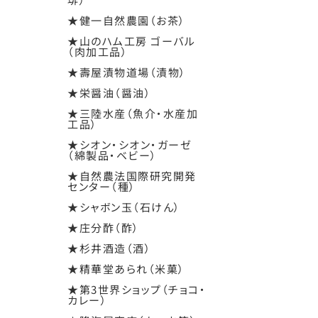
★健一自然農園（お茶）
★山のハム工房 ゴーバル
（肉加工品）
★壽屋漬物道場（漬物）
★栄醤油（醤油）
★三陸水産（魚介・水産加
工品）
★シオン・シオン・ガーゼ
（綿製品・ベビー）
★自然農法国際研究開発
センター（種）
★シャボン玉（石けん）
★庄分酢（酢）
★杉井酒造（酒）
★精華堂あられ（米菓）
★第3世界ショップ（チョコ・
カレー）