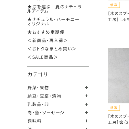
★涼を運ぶ 夏のナチュラ
ルアイテム
［木のスプ
★ナチュラル・ハーモニー
工房］しゃも
オリジナル
★おすすめ定期便
＜新商品・再入荷＞
＜おトクなまとめ買い＞
＜SALE商品＞
カテゴリ
野菜・果物
納豆・豆腐・漬物
乳製品・卵
肉・魚・ソーセージ
［木のスプ
調味料
工房］箸（2