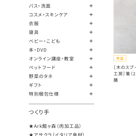
バス・洗面
コスメ・スキンケア
衣服
寝具
ベビー・こども
本・DVD
オンライン講座・教室
ペットフード
［木のスプ
工房］箸（2
野菜のタネ
膳
ギフト
特別梱包仕様
つくり手
★Ark館ヶ森（肉加工品）
★アサクラ（イタリア食材）