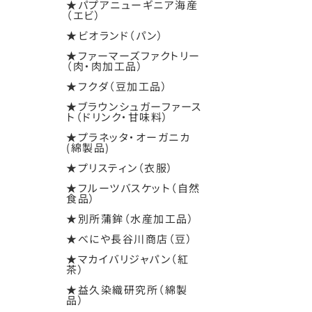
★パプアニューギニア海産
（エビ）
★ビオランド（パン）
★ファーマーズファクトリー
（肉・肉加工品）
★フクダ（豆加工品）
★ブラウンシュガーファース
ト（ドリンク・甘味料）
★プラネッタ・オーガニカ
(綿製品)
★プリスティン（衣服）
★フルーツバスケット（自然
食品）
★別所蒲鉾（水産加工品）
★べにや長谷川商店（豆）
★マカイバリジャパン（紅
茶）
★益久染織研究所（綿製
品）